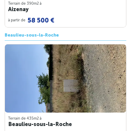
Terrain de 390m
2
à
Aizenay
58 500 €
à partir de
Beaulieu-sous-la-Roche
Terrain de 435m
2
à
Beaulieu-sous-la-Roche