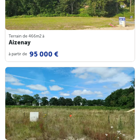
Terrain de 466m
2
à
Aizenay
95 000 €
à partir de