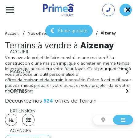
Étude gratuite
Aizenay
Accueil
Nos offres de terrain
Vendée
Terrains à vendre à
Aizenay
ACCUEIL
Vous avez le projet de faire construire une maison ? La
construction d'une maison implique d'acheter en même temps
le terrain qui accueillera votre futur foyer. C'est pourquoi Primeâ
MAISONS
vous propose un outil personnalisé d'
offres de maison et de terrain
à acquérir. Grâce à cet outil, vous
pouvez mieux préparer votre achat et vous projeter dans votre
nouvel habitat.
OFFRES
Découvrez nos
524
offres de Terrain
EXTENSION
AGENCES