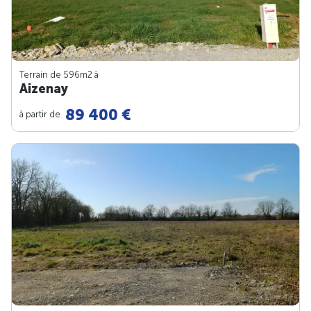
Terrain de 596m
2
à
Aizenay
89 400 €
à partir de