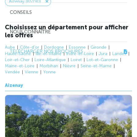
Aizenay (85190)
CONSEILS
Choisissez un département pour afficher
NOUS CONNAÎTRE
les offres
Aube
Côte-d'or
Dordogne
Essonne
Gironde
TÉLÉCHARGER NOS BROCHURES
Haute-Saône
Ille-et-Vilaine
Indre-et-Loire
Jura
Landes
Loir-et-Cher
Loire-Atlantique
Loiret
Lot-et-Garonne
Maine-et-Loire
Morbihan
Nièvre
Seine-et-Marne
Vendée
Vienne
Yonne
Aizenay