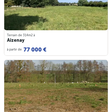
Terrain de 314m
2
à
Aizenay
77 000 €
à partir de