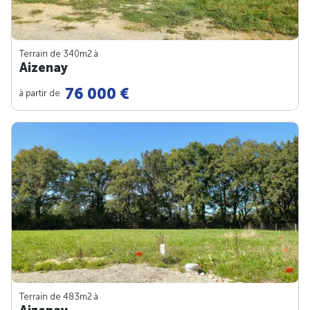
Terrain de 340m
2
à
Aizenay
76 000 €
à partir de
Terrain de 483m
2
à