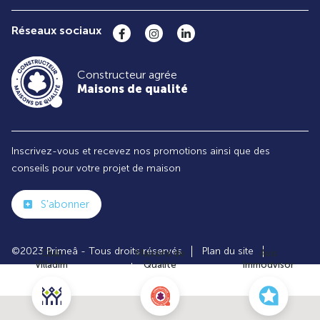
Réseaux sociaux
Constructeur agrée
Maisons de qualité
Inscrivez-vous et recevez nos promotions ainsi que des
conseils pour votre projet de maison
S'abonner
©2023 Primeâ - Tous droits réservés
Plan du site
Club
Maisons de
Avis
Villadim
Qualité
Immodvisor
Paramètres des cookies
Politiques de Confidentialités
Mentions légales
Recrutement
Parrainer un ami
Le groupe VILLADIM