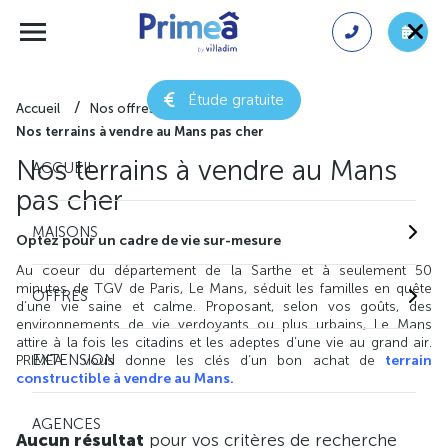
Étude gratuite
Accueil
Nos offres de terrain
Nos terrains à vendre au Mans pas cher
Nos terrains à vendre au Mans
ACCUEIL
pas cher
MAISONS
Optez pour un cadre de vie sur-mesure
Au coeur du département de la Sarthe et à seulement 50
minutes de TGV de Paris, Le Mans, séduit les familles en quête
OFFRES
d’une vie saine et calme. Proposant, selon vos goûts, des
environnements de vie verdoyants ou plus urbains, Le Mans
attire à la fois les citadins et les adeptes d’une vie au grand air.
EXTENSION
PRIMEA vous donne les clés d’un bon achat de
terrain
constructible à vendre au Mans.
AGENCES
Aucun résultat
pour vos critères de recherche