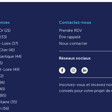
ences
Contactez-nous
r (21)
Prendre RDV
(33)
Être rappelé
-Loire (37)
Nous contacter
Cher (41)
lantique (44)
Réseaux sociaux
5)
-Loire (49)
72)
86)
Inscrivez-vous et recevez no
40)
conseils pour votre projet de
(85)
ilaine (35)
 (56)