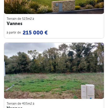
Terrain de 523m
2
à
Vannes
215 000 €
à partir de
Terrain de 405m
2
à