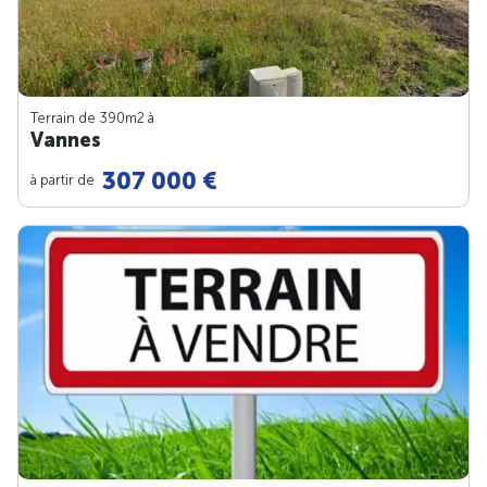
Terrain de 390m
2
à
Vannes
307 000 €
à partir de