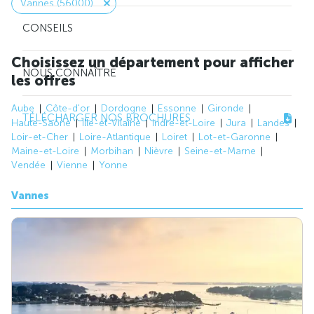
Vannes (56000)
CONSEILS
Choisissez un département pour afficher
NOUS CONNAÎTRE
les offres
Aube
Côte-d'or
Dordogne
Essonne
Gironde
TÉLÉCHARGER NOS BROCHURES
Haute-Saône
Ille-et-Vilaine
Indre-et-Loire
Jura
Landes
Loir-et-Cher
Loire-Atlantique
Loiret
Lot-et-Garonne
Maine-et-Loire
Morbihan
Nièvre
Seine-et-Marne
Vendée
Vienne
Yonne
Vannes