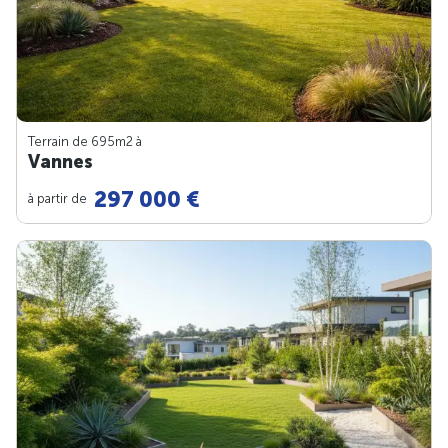
Terrain de 695m
2
à
Vannes
297 000 €
à partir de