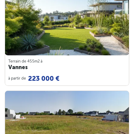
Terrain de 455m
2
à
Vannes
223 000 €
à partir de