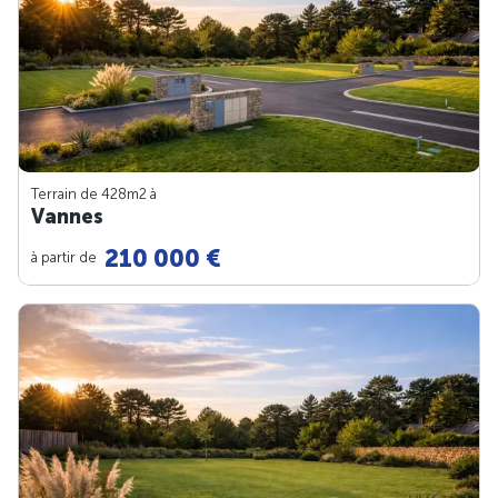
Terrain de 428m
2
à
Vannes
210 000 €
à partir de