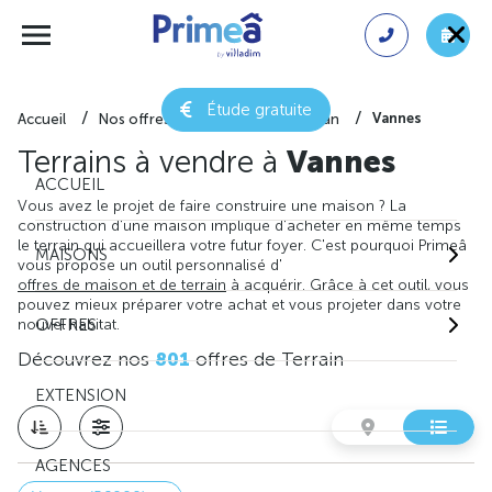
Étude gratuite
Vannes
Accueil
Nos offres de terrain
Morbihan
Terrains à vendre à
Vannes
ACCUEIL
Vous avez le projet de faire construire une maison ? La
construction d'une maison implique d'acheter en même temps
le terrain qui accueillera votre futur foyer. C'est pourquoi Primeâ
MAISONS
vous propose un outil personnalisé d'
offres de maison et de terrain
à acquérir. Grâce à cet outil, vous
pouvez mieux préparer votre achat et vous projeter dans votre
nouvel habitat.
OFFRES
Découvrez nos
801
offres de Terrain
EXTENSION
AGENCES