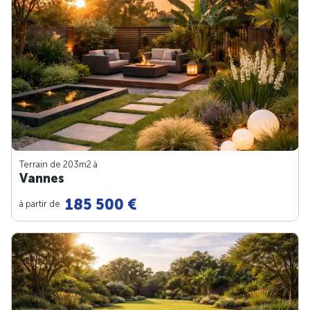
Terrain de 203m
2
à
Vannes
185 500 €
à partir de