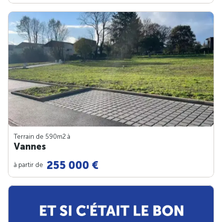
Terrain de 590m
2
à
Vannes
255 000 €
à partir de