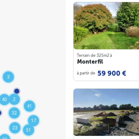
Terrain de 325m
2
à
Monterfil
59 900 €
à partir de
3
2
40
41
32
17
23
51