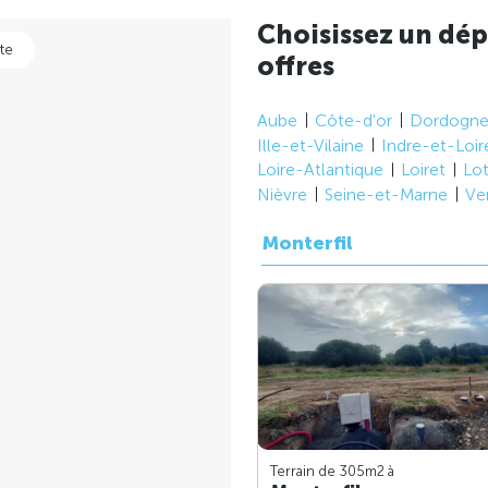
Choisissez un dép
te
offres
Aube
Côte-d'or
Dordogn
Ille-et-Vilaine
Indre-et-Loir
Loire-Atlantique
Loiret
Lo
Nièvre
Seine-et-Marne
Ve
Monterfil
Terrain de 305m
2
à