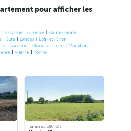
artement pour afficher les
e
Essonne
Gironde
Haute-Saône
e
Jura
Landes
Loir-et-Cher
t-et-Garonne
Maine-et-Loire
Morbihan
ndée
Vienne
Yonne
Terrain de 300m
2
à