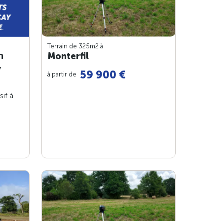
Terrain de 325m
2
à
n
Monterfil
y
59 900 €
à partir de
sif à