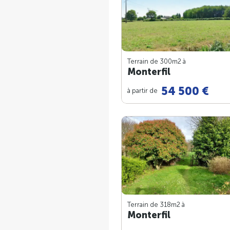
Terrain de 300m
2
à
Monterfil
54 500 €
à partir de
Terrain de 318m
2
à
Monterfil