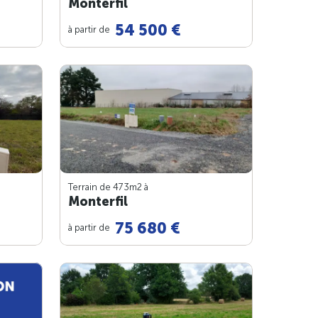
Monterfil
54 500 €
à partir de
Terrain de 473m
2
à
Monterfil
75 680 €
à partir de