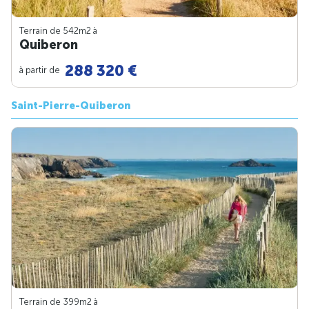
Terrain de 542m
2
à
Quiberon
288 320 €
à partir de
Saint-Pierre-Quiberon
Terrain de 399m
2
à