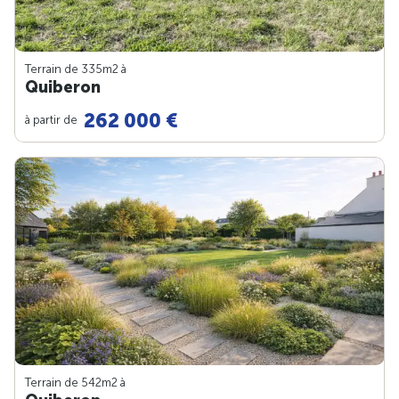
Terrain de 335m
2
à
Quiberon
262 000 €
à partir de
Terrain de 542m
2
à