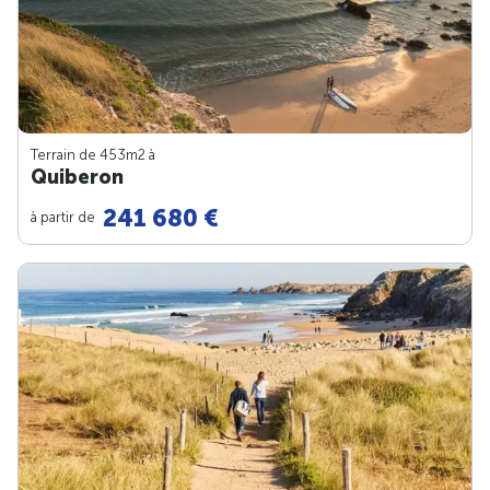
Terrain de 453m
2
à
Quiberon
241 680 €
à partir de