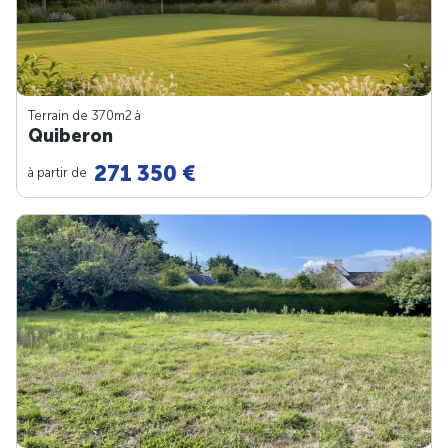
Terrain de 370m
2
à
Quiberon
271 350 €
à partir de