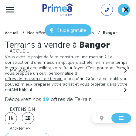
Étude gratuite
Bangor
Accueil
Nos offres de terrain
Morbihan
Terrains à vendre à
Bangor
ACCUEIL
Vous avez le projet de faire construire une maison ? La
construction d'une maison implique d'acheter en même temps
le terrain qui accueillera votre futur foyer. C'est pourquoi Primeâ
MAISONS
vous propose un outil personnalisé d'
offres de maison et de terrain
à acquérir. Grâce à cet outil, vous
pouvez mieux préparer votre achat et vous projeter dans votre
nouvel habitat.
OFFRES
Découvrez nos
19
offres de Terrain
EXTENSION
AGENCES