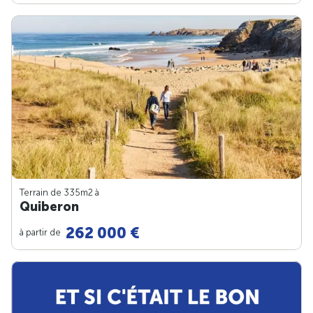
Terrain de 335m
2
à
Quiberon
262 000 €
à partir de