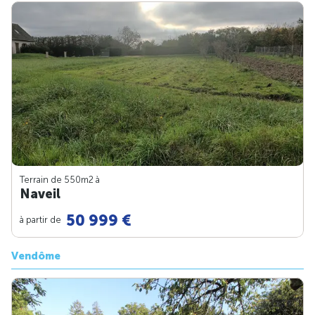
Terrain de 550m
2
à
Naveil
50 999 €
à partir de
Vendôme