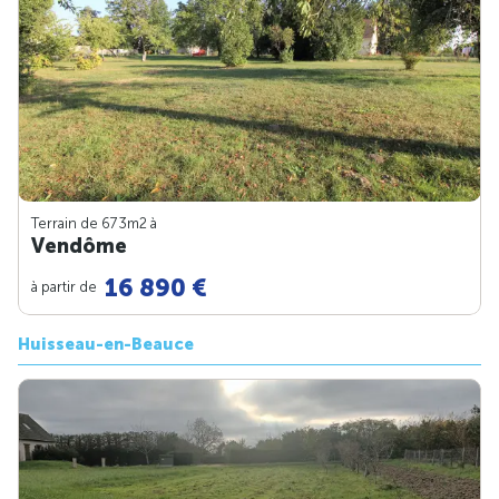
Terrain de 673m
2
à
Vendôme
16 890 €
à partir de
Huisseau-en-Beauce