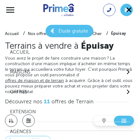
Étude gratuite
Épuisay
Accueil
Nos offres de terrain
Loir-et-Cher
Terrains à vendre à
Épuisay
ACCUEIL
Vous avez le projet de faire construire une maison ? La
construction d'une maison implique d'acheter en même temps
le terrain qui accueillera votre futur foyer. C'est pourquoi Primeâ
MAISONS
vous propose un outil personnalisé d'
offres de maison et de terrain
à acquérir. Grâce à cet outil, vous
pouvez mieux préparer votre achat et vous projeter dans votre
nouvel habitat.
OFFRES
Découvrez nos
11
offres de Terrain
EXTENSION
AGENCES