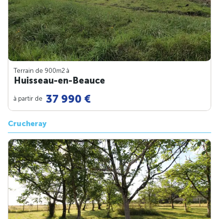
Terrain de 900m
2
à
Huisseau-en-Beauce
37 990 €
à partir de
Crucheray