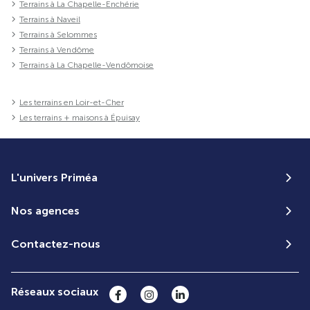
Terrains à La Chapelle-Enchérie
Terrains à Naveil
Terrains à Selommes
Terrains à Vendôme
Terrains à La Chapelle-Vendômoise
Les terrains en Loir-et-Cher
Les terrains + maisons à Épuisay
L'univers Priméa
Nos agences
Contactez-nous
Réseaux sociaux