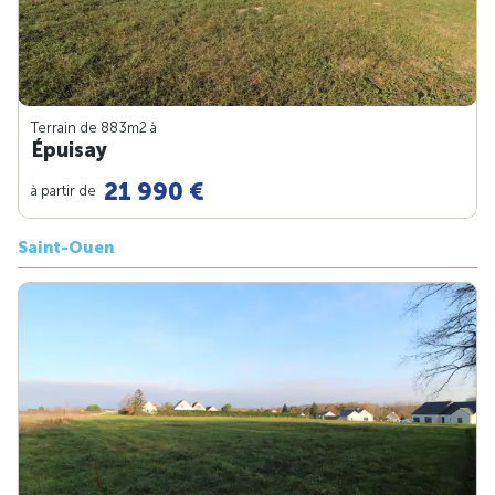
Terrain de 883m
2
à
Épuisay
21 990 €
à partir de
Saint-Ouen