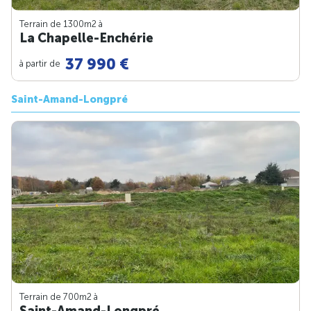
Terrain de 1300m
2
à
La Chapelle-Enchérie
37 990 €
à partir de
Saint-Amand-Longpré
Terrain de 700m
2
à
Saint-Amand-Longpré