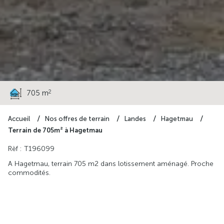
46 200 €
2
705 m
Accueil
Nos offres de terrain
Landes
Hagetmau
Terrain de 705m² à Hagetmau
Rèf : T196099
A Hagetmau, terrain 705 m2 dans lotissement aménagé. Proche
commodités.