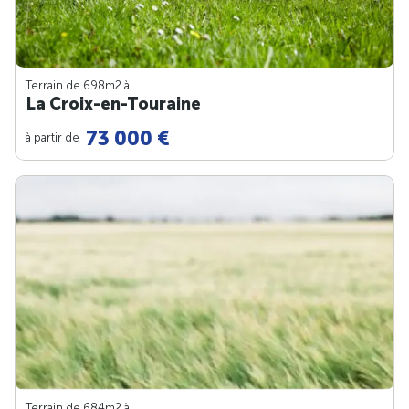
Terrain de 698m
2
à
La Croix-en-Touraine
73 000 €
à partir de
Terrain de 684m
2
à