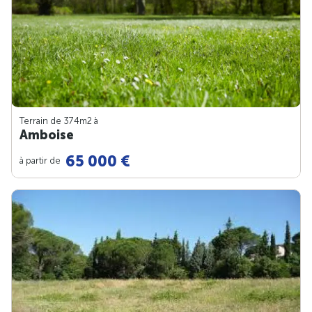
Terrain de 374m
2
à
Amboise
65 000 €
à partir de