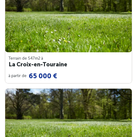
Terrain de 547m
2
à
La Croix-en-Touraine
65 000 €
à partir de