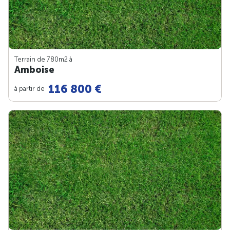
Terrain de 780m
2
à
Amboise
116 800 €
à partir de