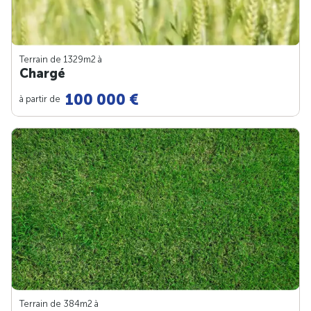
Terrain de 1329m
2
à
Chargé
100 000 €
à partir de
Terrain de 384m
2
à