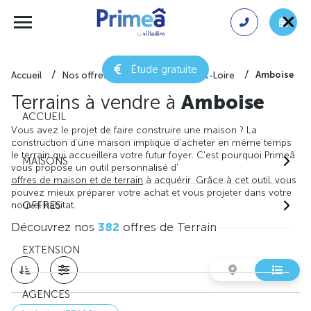
Étude gratuite
Amboise
Accueil
Nos offres de terrain
Indre-et-Loire
Terrains à vendre à
Amboise
ACCUEIL
Vous avez le projet de faire construire une maison ? La
construction d'une maison implique d'acheter en même temps
le terrain qui accueillera votre futur foyer. C'est pourquoi Primeâ
MAISONS
vous propose un outil personnalisé d'
offres de maison et de terrain
à acquérir. Grâce à cet outil, vous
pouvez mieux préparer votre achat et vous projeter dans votre
nouvel habitat.
OFFRES
Découvrez nos
382
offres de Terrain
EXTENSION
AGENCES