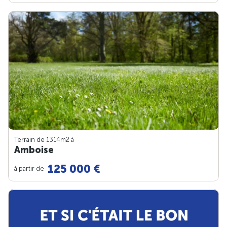
Terrain de 1314m
2
à
Amboise
125 000 €
à partir de