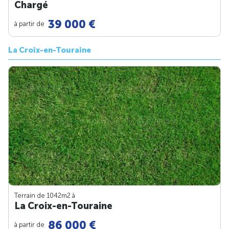
Chargé
39 000 €
à partir de
La Croix-en-Touraine
Terrain de 1042m
2
à
La Croix-en-Touraine
86 000 €
à partir de