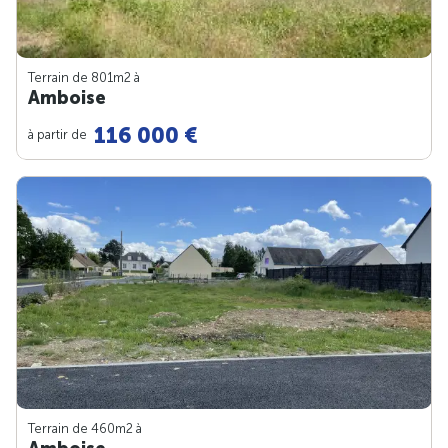
Terrain de 801m
2
à
Amboise
116 000 €
à partir de
Terrain de 460m
2
à