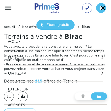
Étude gratuite
Birac
Accueil
Nos offres de terrain
Gironde
Terrains à vendre à
Birac
ACCUEIL
Vous avez le projet de faire construire une maison ? La
construction d'une maison implique d'acheter en même temps
le terrain qui accueillera votre futur foyer. C'est pourquoi Primeâ
MAISONS
vous propose un outil personnalisé d'
offres de maison et de terrain
à acquérir. Grâce à cet outil, vous
pouvez mieux préparer votre achat et vous projeter dans votre
nouvel habitat.
OFFRES
Découvrez nos
115
offres de Terrain
EXTENSION
AGENCES