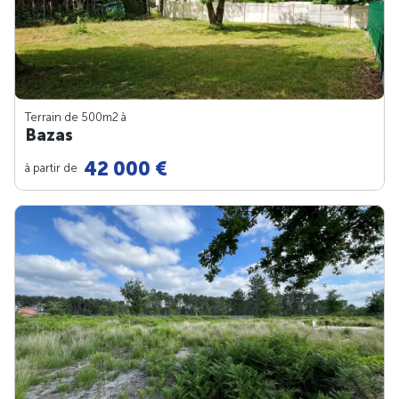
Terrain de 500m
2
à
Bazas
42 000 €
à partir de