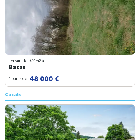
Terrain de 974m
2
à
Bazas
48 000 €
à partir de
Cazats