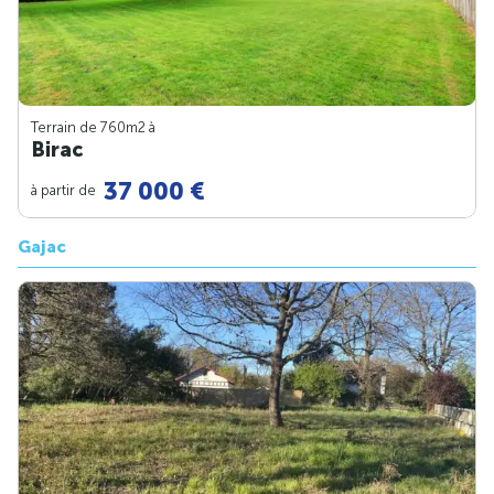
Terrain de 760m
2
à
Birac
37 000 €
à partir de
Gajac