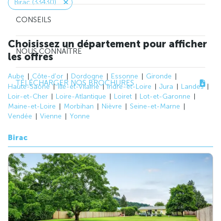
Birac (33430)
CONSEILS
Choisissez un département pour afficher
NOUS CONNAÎTRE
les offres
Aube
Côte-d'or
Dordogne
Essonne
Gironde
TÉLÉCHARGER NOS BROCHURES
Haute-Saône
Ille-et-Vilaine
Indre-et-Loire
Jura
Landes
Loir-et-Cher
Loire-Atlantique
Loiret
Lot-et-Garonne
Maine-et-Loire
Morbihan
Nièvre
Seine-et-Marne
Vendée
Vienne
Yonne
Birac