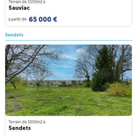
Terrain de 1500m
2
à
Sauviac
65 000 €
à partir de
Sendets
Terrain de 1000m
2
à
Sendets