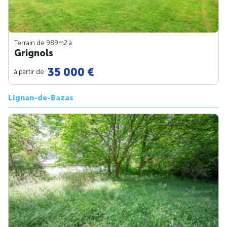
Terrain de 989m
2
à
Grignols
35 000 €
à partir de
Lignan-de-Bazas