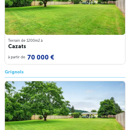
Terrain de 1200m
2
à
Cazats
70 000 €
à partir de
Grignols