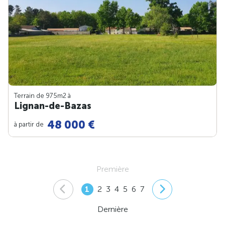
Terrain de 975m
2
à
Lignan-de-Bazas
48 000 €
à partir de
Première
1
2
3
4
5
6
7
Dernière