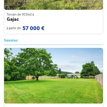
Terrain de 903m
2
à
Gajac
57 000 €
à partir de
Sauviac