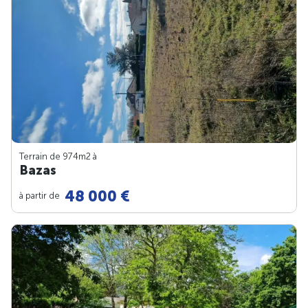
Terrain de 974m
2
à
Bazas
48 000 €
à partir de