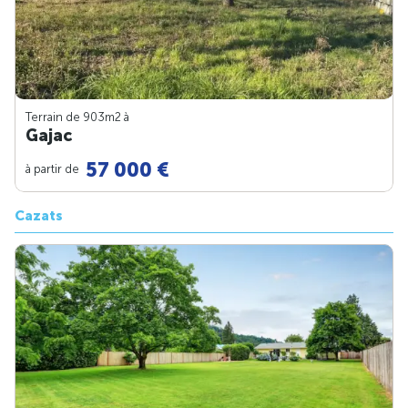
Terrain de 903m
2
à
Gajac
57 000 €
à partir de
Cazats