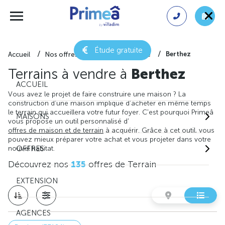
Étude gratuite
Berthez
Accueil
Nos offres de terrain
Gironde
Terrains à vendre à
Berthez
ACCUEIL
Vous avez le projet de faire construire une maison ? La
construction d'une maison implique d'acheter en même temps
le terrain qui accueillera votre futur foyer. C'est pourquoi Primeâ
MAISONS
vous propose un outil personnalisé d'
offres de maison et de terrain
à acquérir. Grâce à cet outil, vous
pouvez mieux préparer votre achat et vous projeter dans votre
nouvel habitat.
OFFRES
Découvrez nos
135
offres de Terrain
EXTENSION
AGENCES