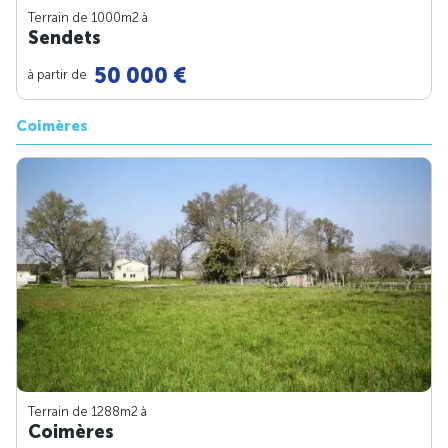
Terrain de 1000m
2
à
Sendets
50 000 €
à partir de
Coimères
Terrain de 1288m
2
à
Coimères