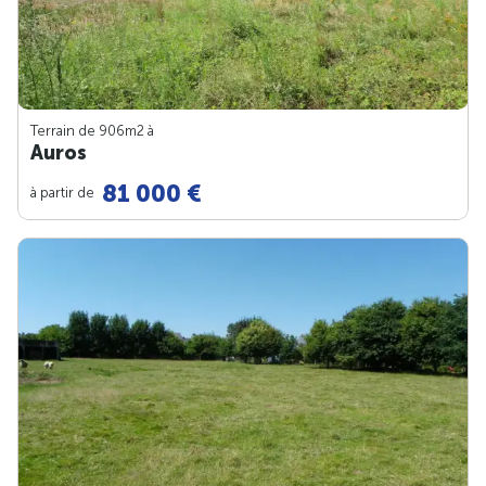
Terrain de 906m
2
à
Auros
81 000 €
à partir de