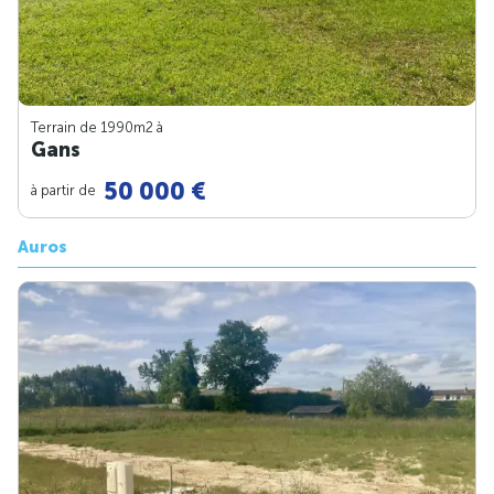
Terrain de 1990m
2
à
Gans
50 000 €
à partir de
Auros