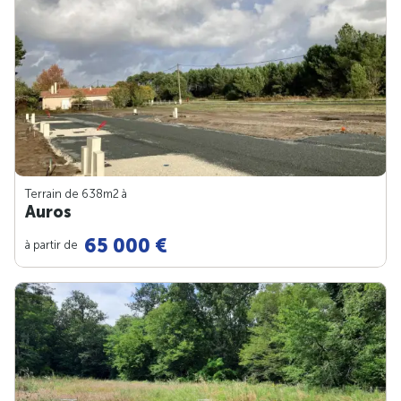
Terrain de 638m
2
à
Auros
65 000 €
à partir de