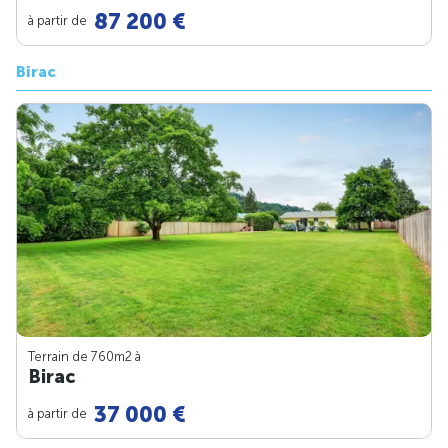
87 200 €
à partir de
Birac
Terrain de 760m
2
à
Birac
37 000 €
à partir de