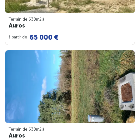
Terrain de 638m
2
à
Auros
65 000 €
à partir de
Terrain de 638m
2
à
Auros