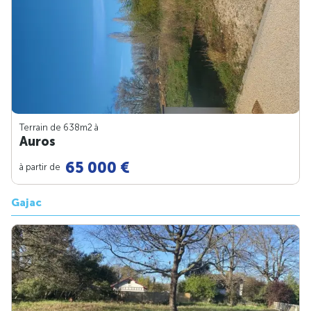
Terrain de 638m
2
à
Auros
65 000 €
à partir de
Gajac