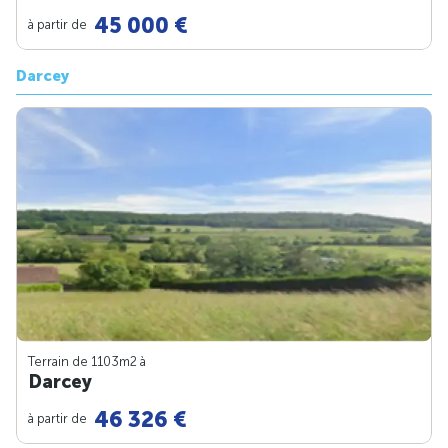
45 000 €
à partir de
Darcey
Terrain de 1103m
2
à
Darcey
46 326 €
à partir de