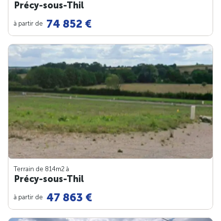
Précy-sous-Thil
74 852 €
à partir de
Terrain de 814m
2
à
Précy-sous-Thil
47 863 €
à partir de