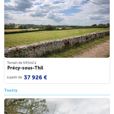
Terrain de 645m
2
à
Précy-sous-Thil
37 926 €
à partir de
Toutry