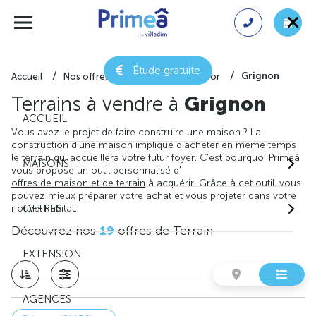
Étude gratuite
Grignon
Accueil
Nos offres de terrain
Côte-d'or
Terrains à vendre à
Grignon
ACCUEIL
Vous avez le projet de faire construire une maison ? La
construction d'une maison implique d'acheter en même temps
le terrain qui accueillera votre futur foyer. C'est pourquoi Primeâ
MAISONS
vous propose un outil personnalisé d'
offres de maison et de terrain
à acquérir. Grâce à cet outil, vous
pouvez mieux préparer votre achat et vous projeter dans votre
nouvel habitat.
OFFRES
Découvrez nos
19
offres de Terrain
EXTENSION
AGENCES