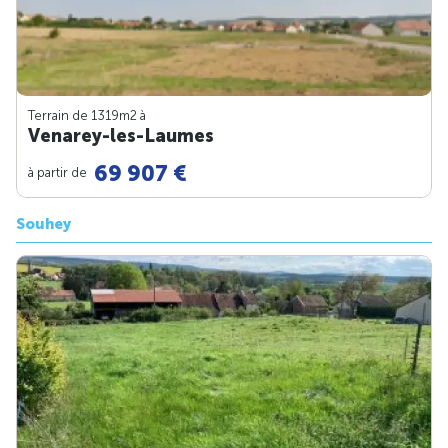
Terrain de 1319m
2
à
Venarey-les-Laumes
69 907 €
à partir de
Souhey