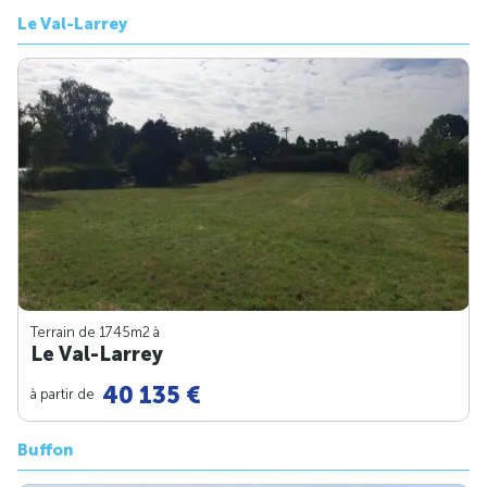
Le Val-Larrey
Terrain de 1745m
2
à
Le Val-Larrey
40 135 €
à partir de
Buffon