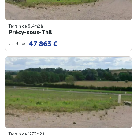
Terrain de 814m
2
à
Précy-sous-Thil
47 863 €
à partir de
Terrain de 1273m
2
à