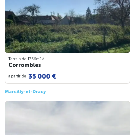
Terrain de 1756m
2
à
Corrombles
35 000 €
à partir de
Marcilly-et-Dracy