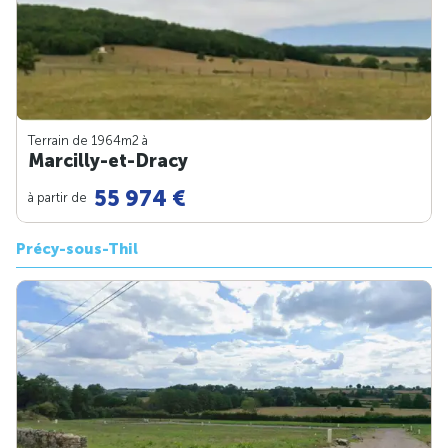
Terrain de 1964m
2
à
Marcilly-et-Dracy
55 974 €
à partir de
Précy-sous-Thil