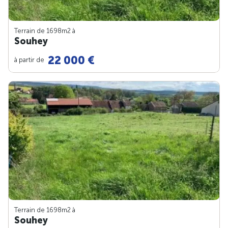
Terrain de 1698m
2
à
Souhey
22 000 €
à partir de
Terrain de 1698m
2
à
Souhey