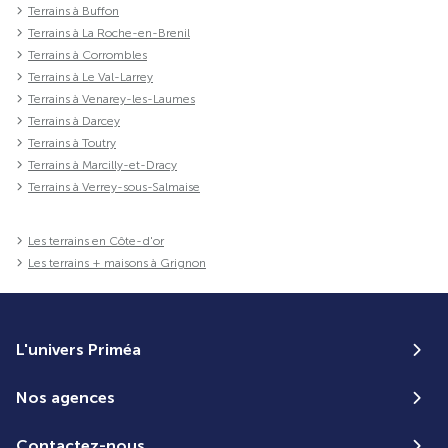
Terrains à Buffon
Terrains à La Roche-en-Brenil
Terrains à Corrombles
Terrains à Le Val-Larrey
Terrains à Venarey-les-Laumes
Terrains à Darcey
Terrains à Toutry
Terrains à Marcilly-et-Dracy
Terrains à Verrey-sous-Salmaise
Les terrains en Côte-d'or
Les terrains + maisons à Grignon
L'univers Priméa
Nos agences
Contactez-nous