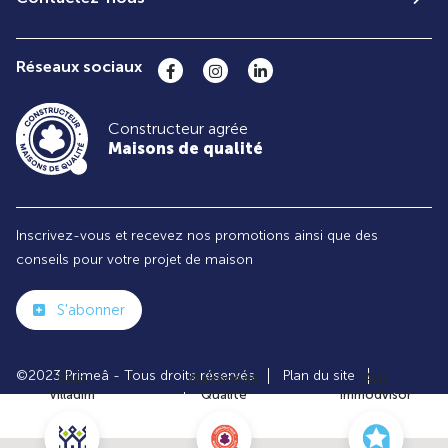
Réseaux sociaux
Constructeur agrée
Maisons de qualité
Inscrivez-vous et recevez nos promotions ainsi que des
conseils pour votre projet de maison
S'abonner
©2023 Primeâ - Tous droits réservés
Plan du site
Club
Maisons de
Avis
Villadim
Qualité
Immodvisor
Paramètres des cookies
Politiques de Confidentialités
Mentions légales
Recrutement
Parrainer un ami
Le groupe VILLADIM