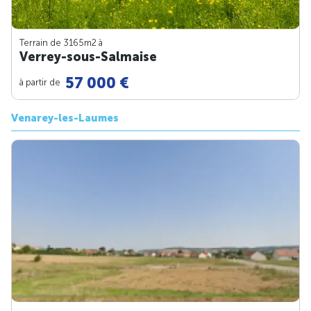
Terrain de 3165m
2
à
Verrey-sous-Salmaise
57 000 €
à partir de
Venarey-les-Laumes