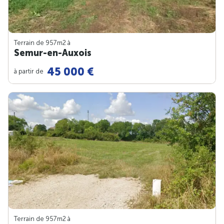
Terrain de 957m
2
à
Semur-en-Auxois
45 000 €
à partir de
Terrain de 957m
2
à