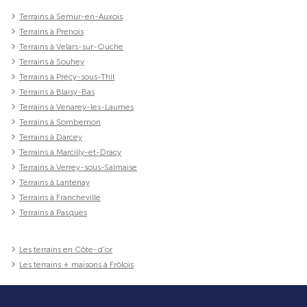
Terrains à Semur-en-Auxois
Terrains à Prenois
Terrains à Velars-sur-Ouche
Terrains à Souhey
Terrains à Précy-sous-Thil
Terrains à Blaisy-Bas
Terrains à Venarey-les-Laumes
Terrains à Sombernon
Terrains à Darcey
Terrains à Marcilly-et-Dracy
Terrains à Verrey-sous-Salmaise
Terrains à Lantenay
Terrains à Francheville
Terrains à Pasques
Les terrains en Côte-d'or
Les terrains + maisons à Frôlois