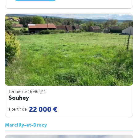
Terrain de 1698m
2
à
Souhey
22 000 €
à partir de
Marcilly-et-Dracy