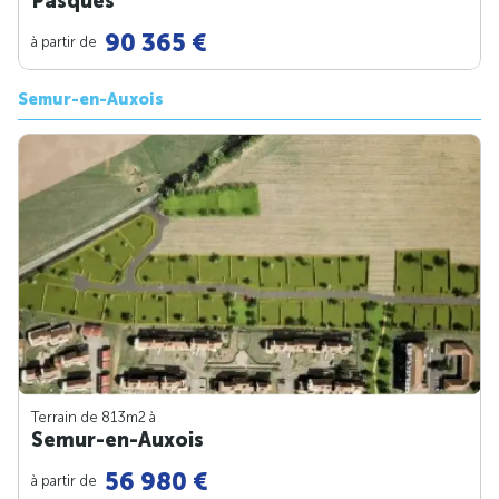
Pasques
90 365 €
à partir de
Semur-en-Auxois
Terrain de 813m
2
à
Semur-en-Auxois
56 980 €
à partir de