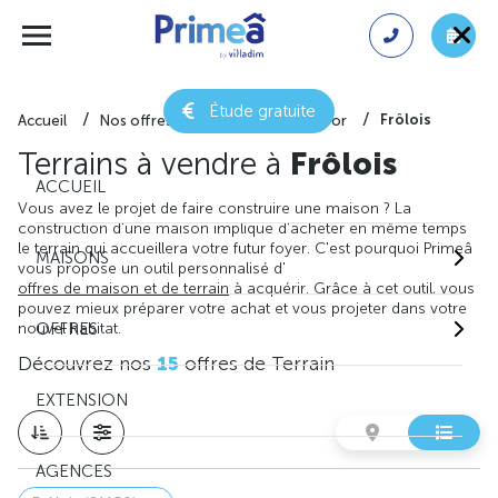
Étude gratuite
Frôlois
Accueil
Nos offres de terrain
Côte-d'or
Terrains à vendre à
Frôlois
ACCUEIL
Vous avez le projet de faire construire une maison ? La
construction d'une maison implique d'acheter en même temps
le terrain qui accueillera votre futur foyer. C'est pourquoi Primeâ
MAISONS
vous propose un outil personnalisé d'
offres de maison et de terrain
à acquérir. Grâce à cet outil, vous
pouvez mieux préparer votre achat et vous projeter dans votre
nouvel habitat.
OFFRES
Découvrez nos
15
offres de Terrain
EXTENSION
AGENCES