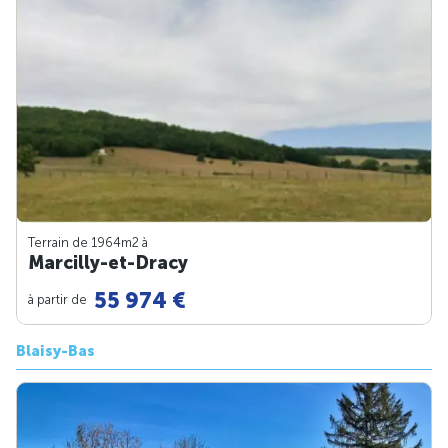
Terrain de 1964m
2
à
Marcilly-et-Dracy
55 974 €
à partir de
Blaisy-Bas