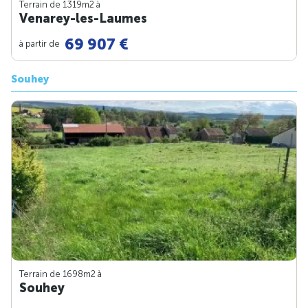
Terrain de 1319m
2
à
Venarey-les-Laumes
69 907 €
à partir de
Souhey
Terrain de 1698m
2
à
Souhey