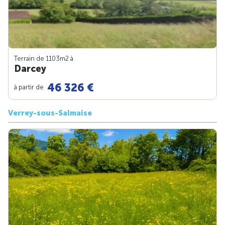
Terrain de 1103m
2
à
Darcey
46 326 €
à partir de
Verrey-sous-Salmaise