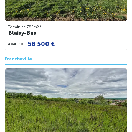
Terrain de 780m
2
à
Blaisy-Bas
58 500 €
à partir de
Francheville