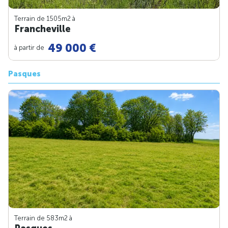
Terrain de 1505m
2
à
Francheville
49 000 €
à partir de
Pasques
Terrain de 583m
2
à