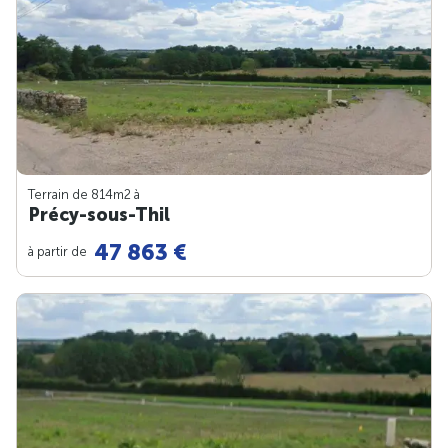
Terrain de 814m
2
à
Précy-sous-Thil
47 863 €
à partir de