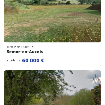
Terrain de 650m
2
à
Semur-en-Auxois
60 000 €
à partir de