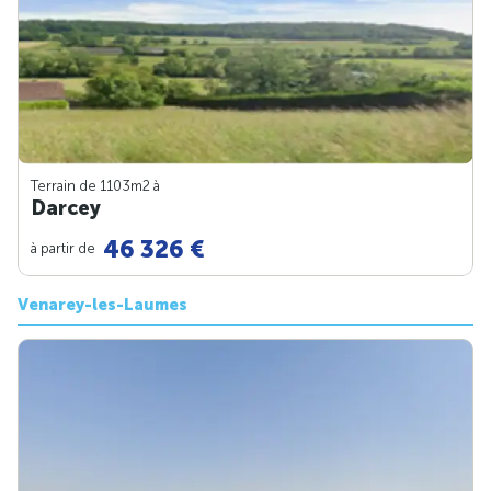
Terrain de 1103m
2
à
Darcey
46 326 €
à partir de
Venarey-les-Laumes