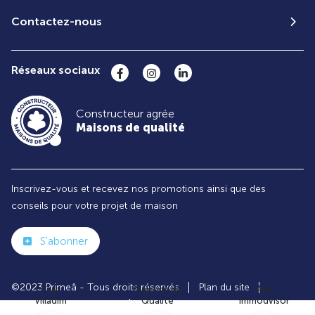
Contactez-nous
Réseaux sociaux
Constructeur agrée
Maisons de qualité
Inscrivez-vous et recevez nos promotions ainsi que des
conseils pour votre projet de maison
S'abonner
©2023 Primeâ - Tous droits réservés
Plan du site
Club
Maisons de
Avis
Villadim
Qualité
Immodvisor
Paramètres des cookies
Politiques de Confidentialités