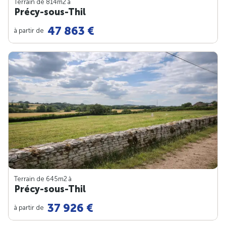
Terrain de 814m
2
à
Précy-sous-Thil
47 863 €
à partir de
Terrain de 645m
2
à
Précy-sous-Thil
37 926 €
à partir de