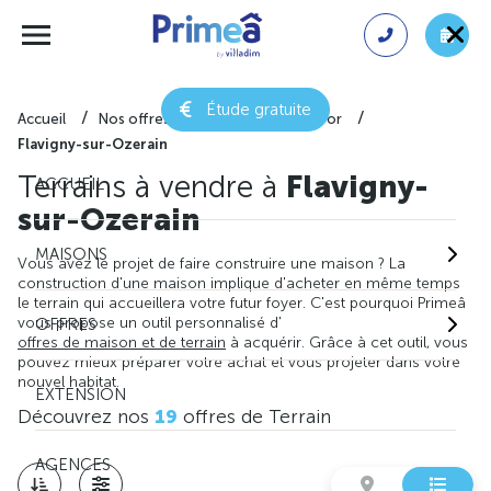
Étude gratuite
Accueil
Nos offres de terrain
Côte-d'or
Flavigny-sur-Ozerain
Terrains à vendre à
Flavigny-
ACCUEIL
sur-Ozerain
MAISONS
Vous avez le projet de faire construire une maison ? La
construction d'une maison implique d'acheter en même temps
le terrain qui accueillera votre futur foyer. C'est pourquoi Primeâ
vous propose un outil personnalisé d'
OFFRES
offres de maison et de terrain
à acquérir. Grâce à cet outil, vous
pouvez mieux préparer votre achat et vous projeter dans votre
nouvel habitat.
EXTENSION
Découvrez nos
19
offres de Terrain
AGENCES