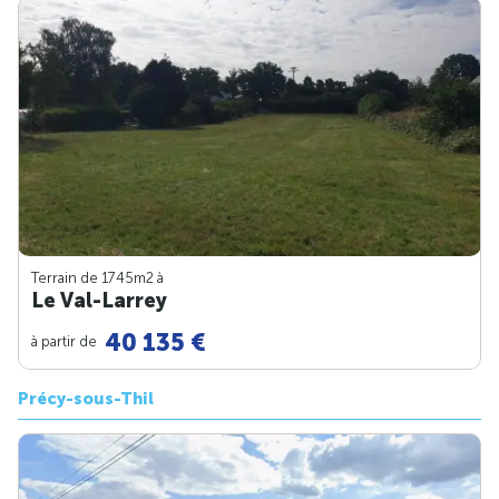
Terrain de 1745m
2
à
Le Val-Larrey
40 135 €
à partir de
Précy-sous-Thil