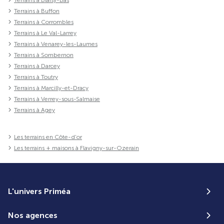
Terrains à Blaisy-Bas
Terrains à Buffon
Terrains à Corrombles
Terrains à Le Val-Larrey
Terrains à Venarey-les-Laumes
Terrains à Sombernon
Terrains à Darcey
Terrains à Toutry
Terrains à Marcilly-et-Dracy
Terrains à Verrey-sous-Salmaise
Terrains à Agey
Les terrains en Côte-d'or
Les terrains + maisons à Flavigny-sur-Ozerain
L'univers Priméa
Nos agences