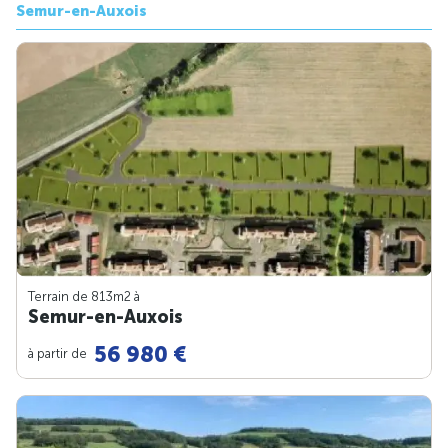
Semur-en-Auxois
Terrain de 813m
2
à
Semur-en-Auxois
56 980 €
à partir de