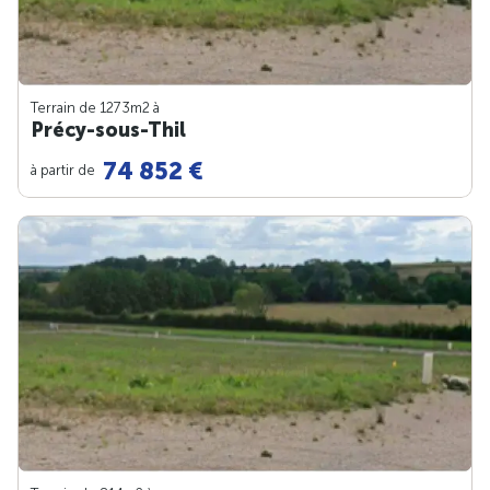
Terrain de 1273m
2
à
Précy-sous-Thil
74 852 €
à partir de