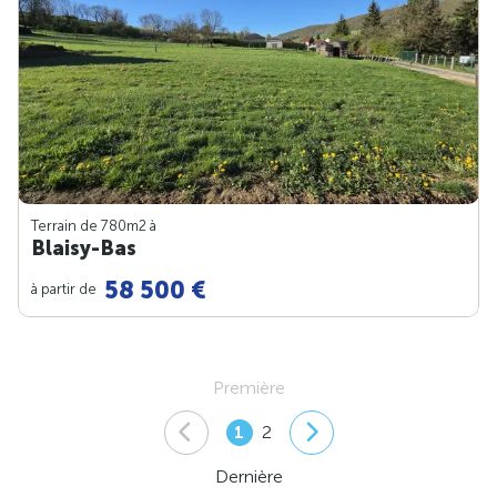
Terrain de 780m
2
à
Blaisy-Bas
58 500 €
à partir de
Première
1
2
Dernière