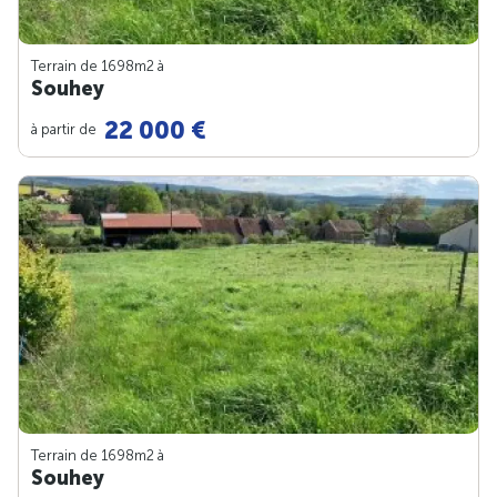
Terrain de 1698m
2
à
Souhey
22 000 €
à partir de
Terrain de 1698m
2
à
Souhey