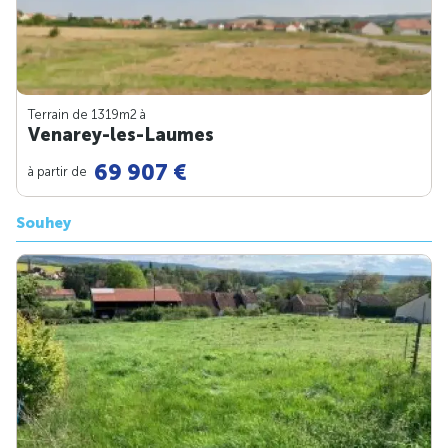
Terrain de 1319m
2
à
Venarey-les-Laumes
69 907 €
à partir de
Souhey