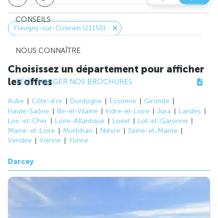
CONSEILS
Flavigny-sur-Ozerain (21150)
NOUS CONNAÎTRE
Choisissez un département pour afficher
les offres
TÉLÉCHARGER NOS BROCHURES
Aube
Côte-d'or
Dordogne
Essonne
Gironde
Haute-Saône
Ille-et-Vilaine
Indre-et-Loire
Jura
Landes
Loir-et-Cher
Loire-Atlantique
Loiret
Lot-et-Garonne
Maine-et-Loire
Morbihan
Nièvre
Seine-et-Marne
Vendée
Vienne
Yonne
Darcey