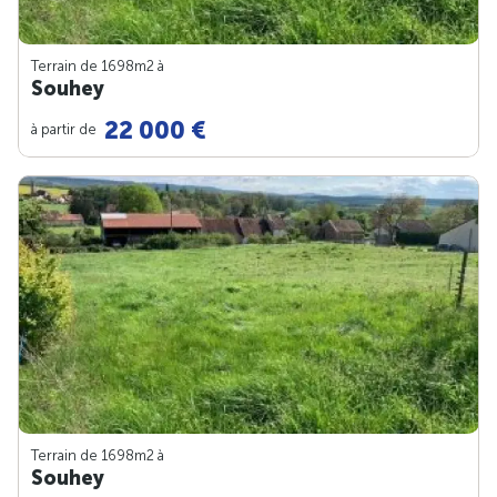
Terrain de 1698m
2
à
Souhey
22 000 €
à partir de
Terrain de 1698m
2
à
Souhey