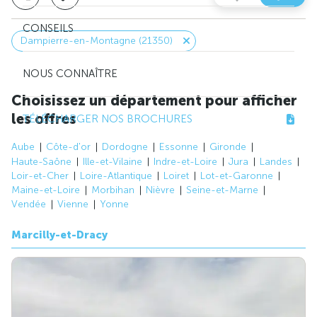
CONSEILS
Dampierre-en-Montagne (21350)
NOUS CONNAÎTRE
Choisissez un département pour afficher
les offres
TÉLÉCHARGER NOS BROCHURES
Aube
Côte-d'or
Dordogne
Essonne
Gironde
Haute-Saône
Ille-et-Vilaine
Indre-et-Loire
Jura
Landes
Loir-et-Cher
Loire-Atlantique
Loiret
Lot-et-Garonne
Maine-et-Loire
Morbihan
Nièvre
Seine-et-Marne
Vendée
Vienne
Yonne
Marcilly-et-Dracy