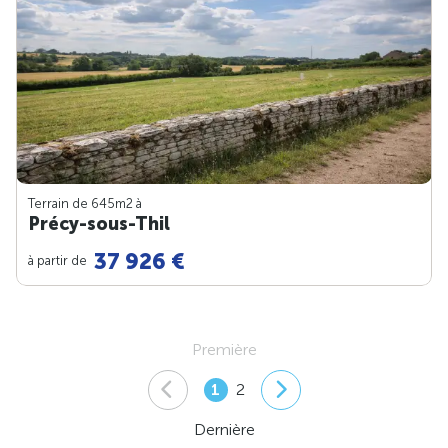
Terrain de 645m
2
à
Précy-sous-Thil
37 926 €
à partir de
Première
1
2
Dernière