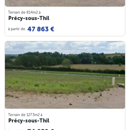
Terrain de 814m
2
à
Précy-sous-Thil
47 863 €
à partir de
Terrain de 1273m
2
à
Précy-sous-Thil