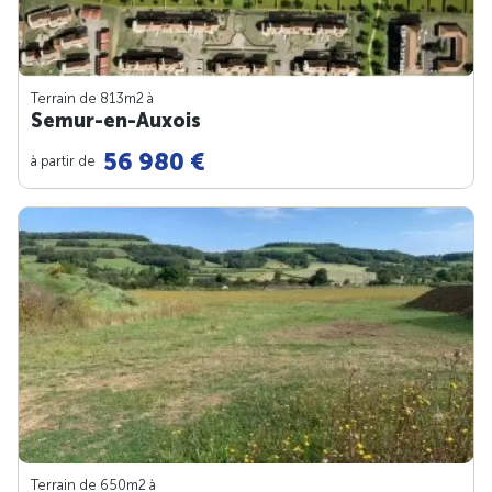
Terrain de 813m
2
à
Semur-en-Auxois
56 980 €
à partir de
Terrain de 650m
2
à