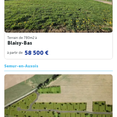
Terrain de 780m
2
à
Blaisy-Bas
58 500 €
à partir de
Semur-en-Auxois