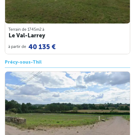
Terrain de 1745m
2
à
Le Val-Larrey
40 135 €
à partir de
Précy-sous-Thil