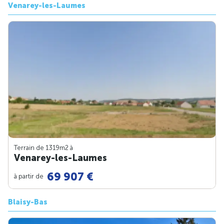
Venarey-les-Laumes
Terrain de 1319m
2
à
Venarey-les-Laumes
69 907 €
à partir de
Blaisy-Bas