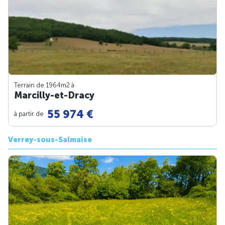
Terrain de 1964m
2
à
Marcilly-et-Dracy
55 974 €
à partir de
Verrey-sous-Salmaise