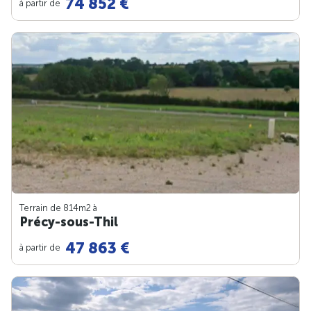
74 852 €
à partir de
Terrain de 814m
2
à
Précy-sous-Thil
47 863 €
à partir de