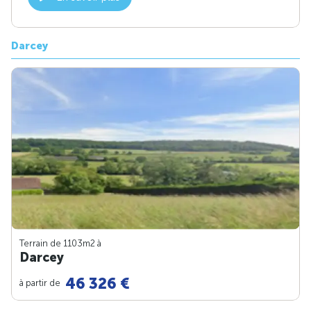
Darcey
Terrain de 1103m
2
à
Darcey
46 326 €
à partir de