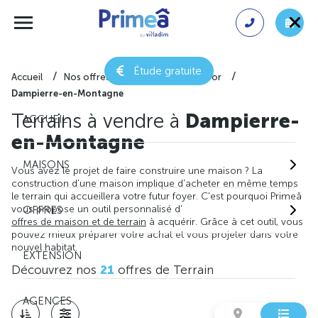
Étude gratuite
Accueil
Nos offres de terrain
Côte-d'or
Dampierre-en-Montagne
Terrains à vendre à
Dampierre-
ACCUEIL
en-Montagne
MAISONS
Vous avez le projet de faire construire une maison ? La
construction d'une maison implique d'acheter en même temps
le terrain qui accueillera votre futur foyer. C'est pourquoi Primeâ
vous propose un outil personnalisé d'
OFFRES
offres de maison et de terrain
à acquérir. Grâce à cet outil, vous
pouvez mieux préparer votre achat et vous projeter dans votre
nouvel habitat.
EXTENSION
Découvrez nos
21
offres de Terrain
AGENCES