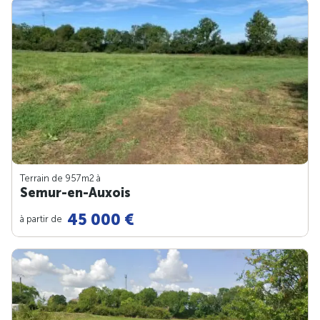
Terrain de 957m
2
à
Semur-en-Auxois
45 000 €
à partir de