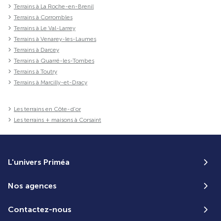
Terrains à La Roche-en-Brenil
Terrains à Corrombles
Terrains à Le Val-Larrey
Terrains à Venarey-les-Laumes
Terrains à Darcey
Terrains à Quarré-les-Tombes
Terrains à Toutry
Terrains à Marcilly-et-Dracy
Les terrains en Côte-d'or
Les terrains + maisons à Corsaint
L'univers Priméa
Nos agences
Contactez-nous