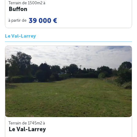
Terrain de 1500m
2
à
Buffon
39 000 €
à partir de
Le Val-Larrey
Terrain de 1745m
2
à
Le Val-Larrey