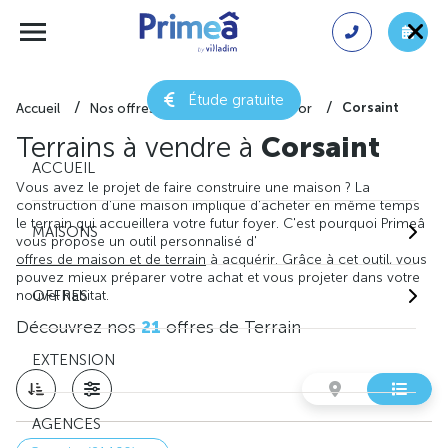
Étude gratuite
Corsaint
Accueil
Nos offres de terrain
Côte-d'or
Terrains à vendre à
Corsaint
ACCUEIL
Vous avez le projet de faire construire une maison ? La
construction d'une maison implique d'acheter en même temps
le terrain qui accueillera votre futur foyer. C'est pourquoi Primeâ
MAISONS
vous propose un outil personnalisé d'
offres de maison et de terrain
à acquérir. Grâce à cet outil, vous
pouvez mieux préparer votre achat et vous projeter dans votre
nouvel habitat.
OFFRES
Découvrez nos
21
offres de Terrain
EXTENSION
AGENCES