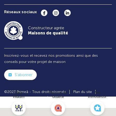
Réseaux sociaux
Constructeur agrée
Maisons de qualité
Inscrivez-vous et recevez nos promotions ainsi que des
conseils pour votre projet de maison
S'abonner
©2023 Primeâ - Tous droits réservés
Plan du site
Club
Maisons de
Avis
Villadim
Qualité
Immodvisor
Paramètres des cookies
Politiques de Confidentialités
Mentions légales
Recrutement
Parrainer un ami
Le groupe VILLADIM