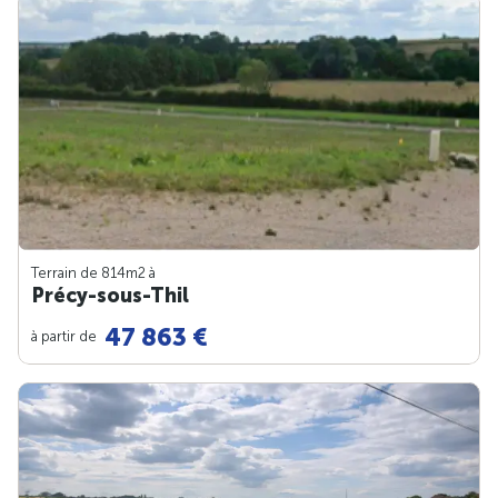
Terrain de 814m
2
à
Précy-sous-Thil
47 863 €
à partir de