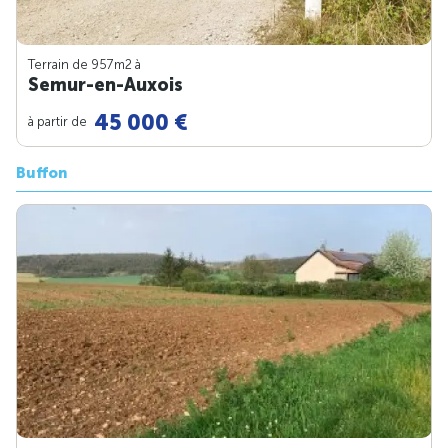
Terrain de 957m
2
à
Semur-en-Auxois
45 000 €
à partir de
Buffon