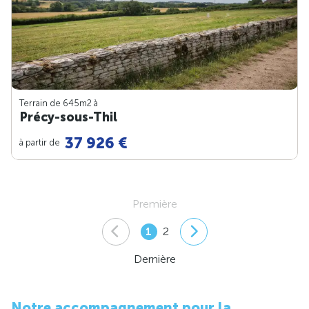
Terrain de 645m
2
à
Précy-sous-Thil
37 926 €
à partir de
Première
1
2
Dernière
Notre accompagnement pour la