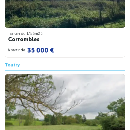
Terrain de 1756m
2
à
Corrombles
35 000 €
à partir de
Toutry