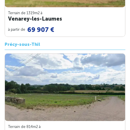
Terrain de 1319m
2
à
Venarey-les-Laumes
69 907 €
à partir de
Précy-sous-Thil
Terrain de 814m
2
à