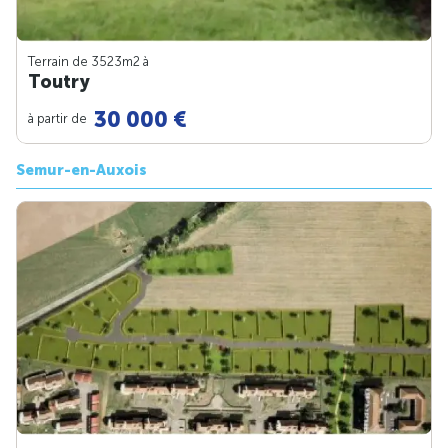
Terrain de 3523m
2
à
Toutry
30 000 €
à partir de
Semur-en-Auxois