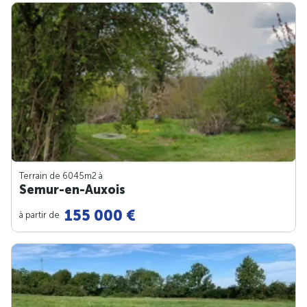
Terrain de 6045m
2
à
Semur-en-Auxois
155 000 €
à partir de