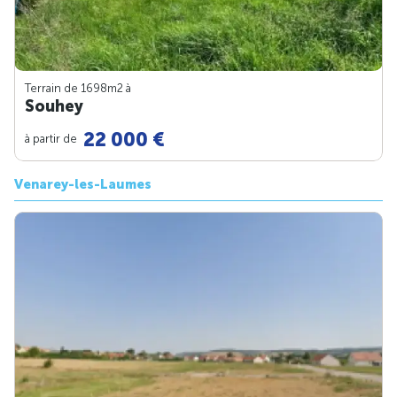
Terrain de 1698m
2
à
Souhey
22 000 €
à partir de
Venarey-les-Laumes