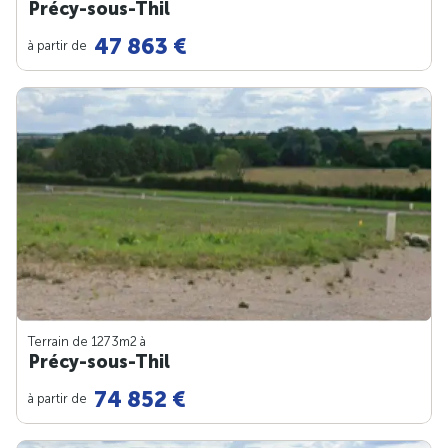
Précy-sous-Thil
47 863 €
à partir de
Terrain de 1273m
2
à
Précy-sous-Thil
74 852 €
à partir de