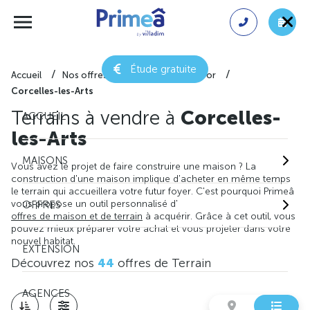
Étude gratuite
Accueil
Nos offres de terrain
Côte-d'or
Corcelles-les-Arts
Terrains à vendre à
Corcelles-
ACCUEIL
les-Arts
MAISONS
Vous avez le projet de faire construire une maison ? La
construction d'une maison implique d'acheter en même temps
le terrain qui accueillera votre futur foyer. C'est pourquoi Primeâ
vous propose un outil personnalisé d'
OFFRES
offres de maison et de terrain
à acquérir. Grâce à cet outil, vous
pouvez mieux préparer votre achat et vous projeter dans votre
nouvel habitat.
EXTENSION
Découvrez nos
44
offres de Terrain
AGENCES