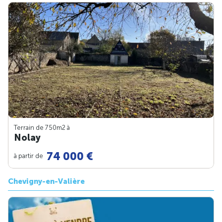
Terrain de 750m
2
à
Nolay
74 000 €
à partir de
Chevigny-en-Valière