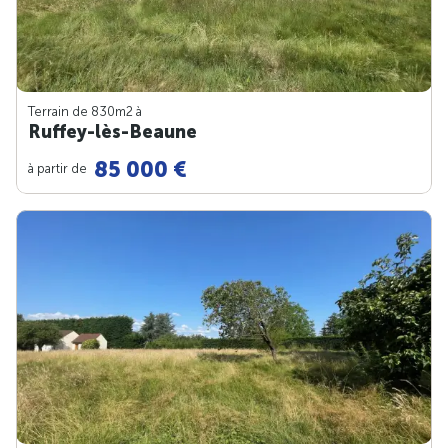
Terrain de 830m
2
à
Ruffey-lès-Beaune
85 000 €
à partir de