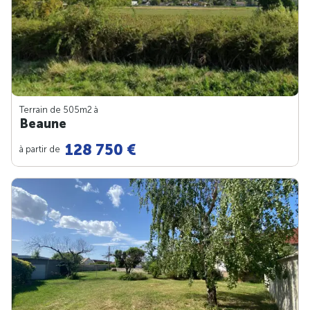
Terrain de 505m
2
à
Beaune
128 750 €
à partir de