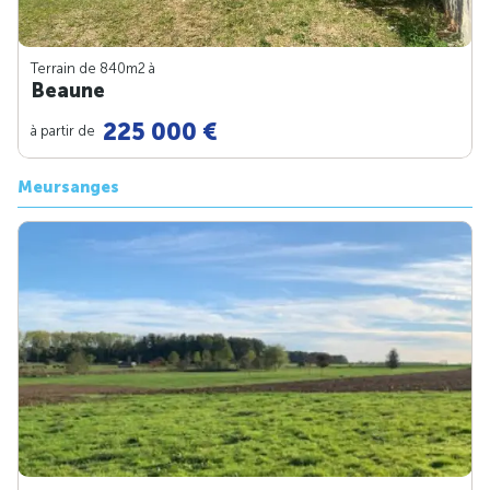
Terrain de 840m
2
à
Beaune
225 000 €
à partir de
Meursanges