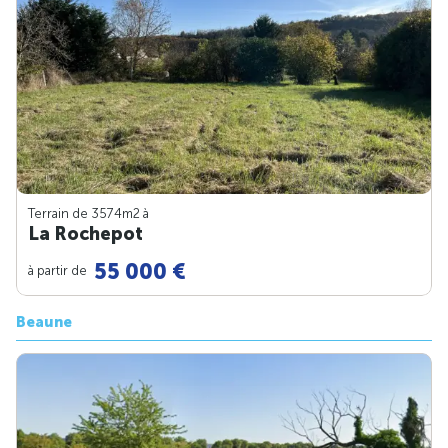
Terrain de 3574m
2
à
La Rochepot
55 000 €
à partir de
Beaune