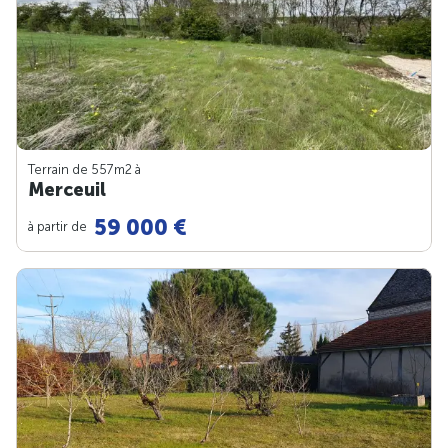
Terrain de 557m
2
à
Merceuil
59 000 €
à partir de