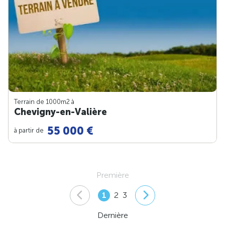
Terrain de 1000m
2
à
Chevigny-en-Valière
55 000 €
à partir de
Première
1
2
3
Dernière