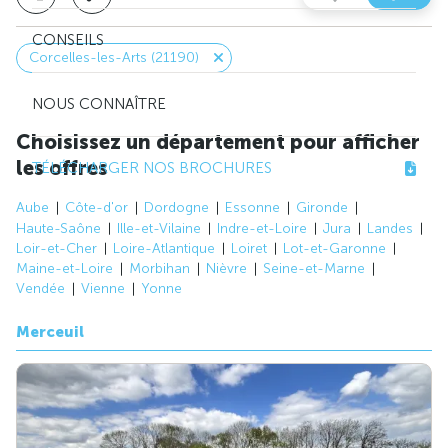
CONSEILS
Corcelles-les-Arts (21190)
NOUS CONNAÎTRE
Choisissez un département pour afficher
les offres
TÉLÉCHARGER NOS BROCHURES
Aube
Côte-d'or
Dordogne
Essonne
Gironde
Haute-Saône
Ille-et-Vilaine
Indre-et-Loire
Jura
Landes
Loir-et-Cher
Loire-Atlantique
Loiret
Lot-et-Garonne
Maine-et-Loire
Morbihan
Nièvre
Seine-et-Marne
Vendée
Vienne
Yonne
Merceuil