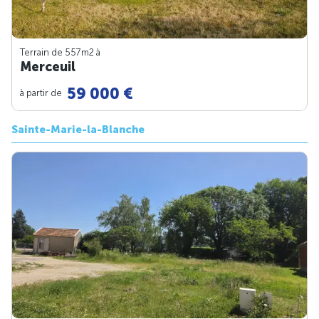
Terrain de 557m
2
à
Merceuil
59 000 €
à partir de
Sainte-Marie-la-Blanche