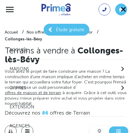
Étude gratuite
Accueil
Nos offres de terrain
Côte-d'or
Collonges-lès-Bévy
Terrains à vendre à
Collonges-
ACCUEIL
lès-Bévy
MAISONS
Vous avez le projet de faire construire une maison ? La
construction d'une maison implique d'acheter en même temps
le terrain qui accueillera votre futur foyer. C'est pourquoi Primeâ
vous propose un outil personnalisé d'
OFFRES
offres de maison et de terrain
à acquérir. Grâce à cet outil, vous
pouvez mieux préparer votre achat et vous projeter dans votre
nouvel habitat.
EXTENSION
Découvrez nos
86
offres de Terrain
AGENCES