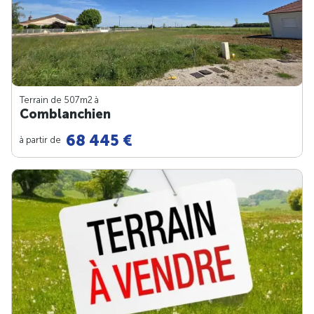
Terrain de 507m
2
à
Comblanchien
68 445 €
à partir de