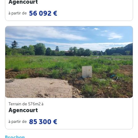
Agencourt
56 092 €
à partir de
Terrain de 576m
2
à
Agencourt
85 300 €
à partir de
Brochon