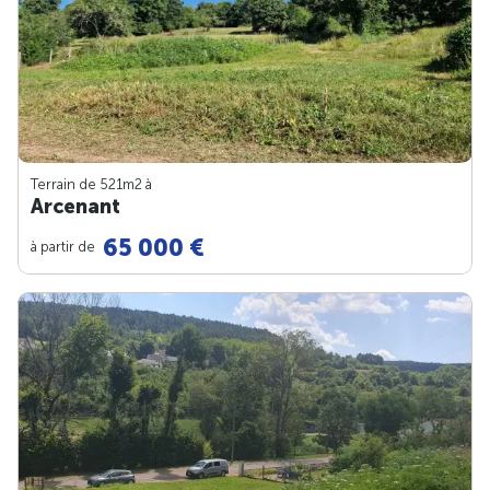
Terrain de 521m
2
à
Arcenant
65 000 €
à partir de