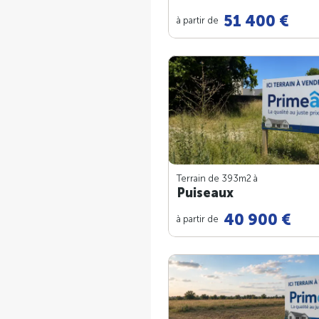
51 400 €
à partir de
Terrain de 393m
2
à
Puiseaux
40 900 €
à partir de