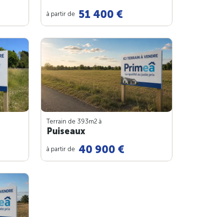
51 400 €
à partir de
Terrain de 393m
2
à
Puiseaux
40 900 €
à partir de