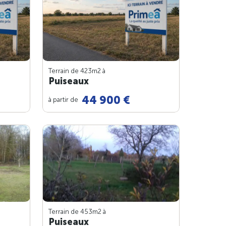
Terrain de 423m
2
à
Puiseaux
44 900 €
à partir de
Terrain de 453m
2
à
Puiseaux