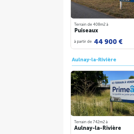
Terrain de 408m
2
à
Puiseaux
44 900 €
à partir de
Aulnay-la-Rivière
Terrain de 742m
2
à
Aulnay-la-Rivière