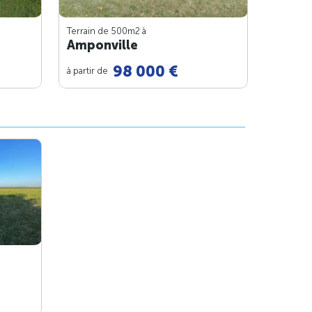
Terrain de 500m
2
à
Amponville
98 000 €
à partir de