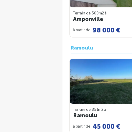
Terrain de 500m
2
à
Amponville
98 000 €
à partir de
Ramoulu
Terrain de 851m
2
à
Ramoulu
45 000 €
à partir de