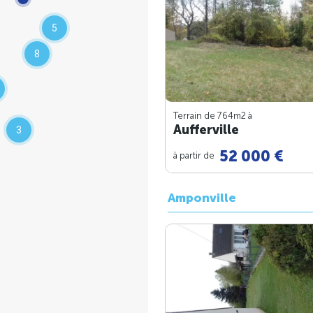
5
8
Terrain de 764m
2
à
Aufferville
3
52 000 €
à partir de
Amponville