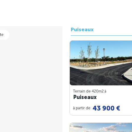
Puiseaux
te
Terrain de 420m
2
à
Puiseaux
43 900 €
à partir de