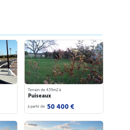
Terrain de 439m
2
à
Puiseaux
50 400 €
à partir de