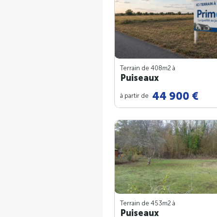
Terrain de 408m
2
à
Puiseaux
44 900 €
à partir de
Terrain de 453m
2
à
Puiseaux