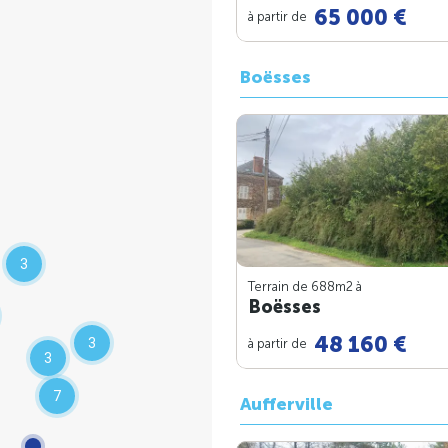
65 000 €
à partir de
Boësses
3
Terrain de 688m
2
à
Boësses
48 160 €
3
à partir de
3
7
Aufferville