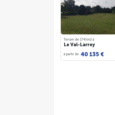
Terrain de 1745m
2
à
Le Val-Larrey
40 135 €
à partir de