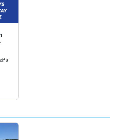
n
y
sif à