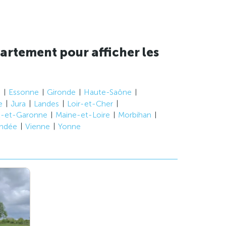
artement pour afficher les
e
Essonne
Gironde
Haute-Saône
e
Jura
Landes
Loir-et-Cher
t-et-Garonne
Maine-et-Loire
Morbihan
ndée
Vienne
Yonne