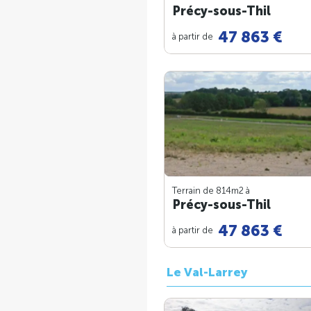
Précy-sous-Thil
47 863 €
à partir de
Terrain de 814m
2
à
Précy-sous-Thil
47 863 €
à partir de
Le Val-Larrey