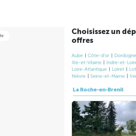
Choisissez un dép
te
offres
Aube
Côte-d'or
Dordogn
Ille-et-Vilaine
Indre-et-Loir
Loire-Atlantique
Loiret
Lo
Nièvre
Seine-et-Marne
Ve
La Roche-en-Brenil