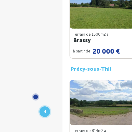
Terrain de 1500m
2
à
Brassy
20 000 €
à partir de
Précy-sous-Thil
4
Terrain de 814m
2
à