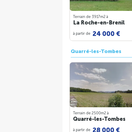
Terrain de 3917m
2
à
La Roche-en-Brenil
24 000 €
à partir de
Quarré-les-Tombes
Terrain de 2500m
2
à
Quarré-les-Tombes
28 000 €
à partir de