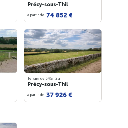
Précy-sous-Thil
74 852 €
à partir de
Terrain de 645m
2
à
Précy-sous-Thil
37 926 €
à partir de