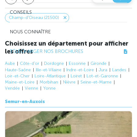
CONSEILS
Champ-d'Oiseau (21500)
NOUS CONNAÎTRE
Choisissez un département pour afficher
les offres
TÉLÉCHARGER NOS BROCHURES
Aube
Côte-d'or
Dordogne
Essonne
Gironde
Haute-Saône
Ille-et-Vilaine
Indre-et-Loire
Jura
Landes
Loir-et-Cher
Loire-Atlantique
Loiret
Lot-et-Garonne
Maine-et-Loire
Morbihan
Nièvre
Seine-et-Marne
Vendée
Vienne
Yonne
Semur-en-Auxois