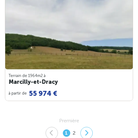
Terrain de 1964m
2
à
Marcilly-et-Dracy
55 974 €
à partir de
Première
1
2