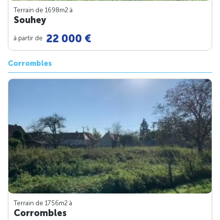
Terrain de 1698m
2
à
Souhey
22 000 €
à partir de
Corrombles
Terrain de 1756m
2
à
Corrombles