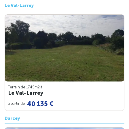
Le Val-Larrey
Terrain de 1745m
2
à
Le Val-Larrey
40 135 €
à partir de
Darcey