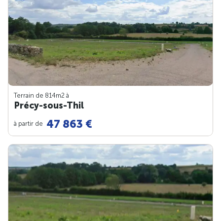
Terrain de 814m
2
à
Précy-sous-Thil
47 863 €
à partir de