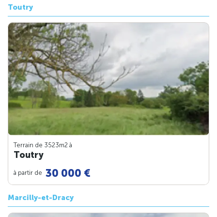
Toutry
Terrain de 3523m
2
à
Toutry
30 000 €
à partir de
Marcilly-et-Dracy