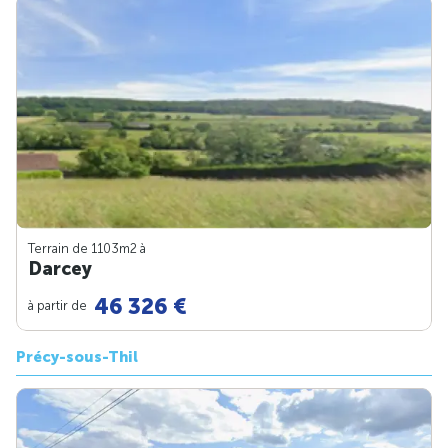
Terrain de 1103m
2
à
Darcey
46 326 €
à partir de
Précy-sous-Thil