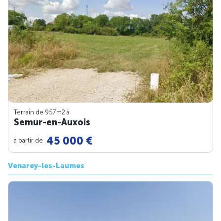
Terrain de 957m
2
à
Semur-en-Auxois
45 000 €
à partir de
Venarey-les-Laumes