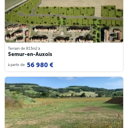
Terrain de 813m
2
à
Semur-en-Auxois
56 980 €
à partir de