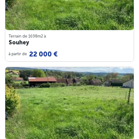
Terrain de 1698m
2
à
Souhey
22 000 €
à partir de