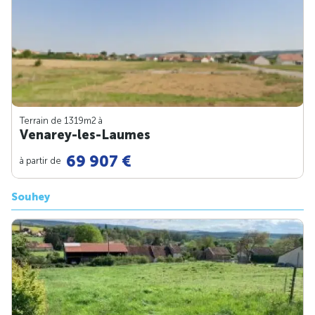
Terrain de 1319m
2
à
Venarey-les-Laumes
69 907 €
à partir de
Souhey