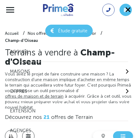
Étude gratuite
Accueil
Nos offres de terrain
Côte-d'or
Champ-d'Oiseau
Terrains à vendre à
Champ-
ACCUEIL
d'Oiseau
MAISONS
Vous avez le projet de faire construire une maison ? La
construction d'une maison implique d'acheter en même temps
le terrain qui accueillera votre futur foyer. C'est pourquoi Primeâ
vous propose un outil personnalisé d'
OFFRES
offres de maison et de terrain
à acquérir. Grâce à cet outil, vous
pouvez mieux préparer votre achat et vous projeter dans votre
nouvel habitat.
EXTENSION
Découvrez nos
21
offres de Terrain
AGENCES