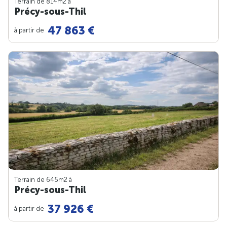
Terrain de 814m
2
à
Précy-sous-Thil
47 863 €
à partir de
Terrain de 645m
2
à
Précy-sous-Thil
37 926 €
à partir de