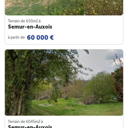
Terrain de 650m
2
à
Semur-en-Auxois
60 000 €
à partir de
Terrain de 6045m
2
à
Semur-en-Auxois