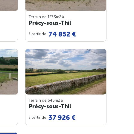
Terrain de 1273m
2
à
Précy-sous-Thil
74 852 €
à partir de
Terrain de 645m
2
à
Précy-sous-Thil
37 926 €
à partir de