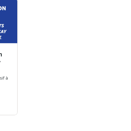
n
y
sif à