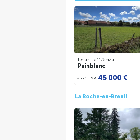
Terrain de 1175m
2
à
Painblanc
45 000 €
à partir de
La Roche-en-Brenil