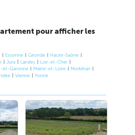
artement pour afficher les
e
Essonne
Gironde
Haute-Saône
e
Jura
Landes
Loir-et-Cher
t-et-Garonne
Maine-et-Loire
Morbihan
ndée
Vienne
Yonne