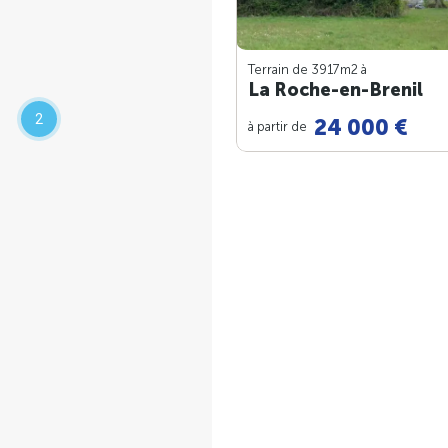
Terrain de 3917m
2
à
La Roche-en-Brenil
2
24 000 €
à partir de