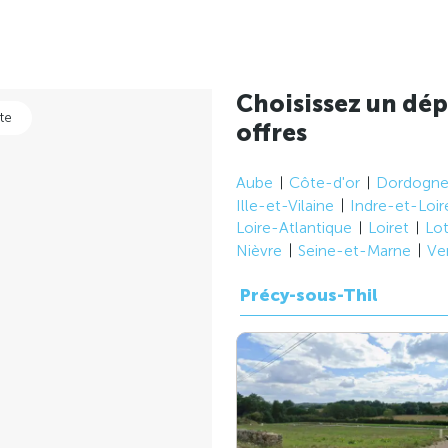
Choisissez un dép
te
offres
Aube
Côte-d'or
Dordogn
Ille-et-Vilaine
Indre-et-Loir
Loire-Atlantique
Loiret
Lo
Nièvre
Seine-et-Marne
Ve
Précy-sous-Thil