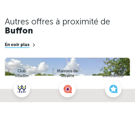
Autres offres à proximité de
Buffon
En voir plus
Club
Maisons de
Avis
Villadim
Qualité
Immodvisor
Nous contacter pour ce terrain
NOUS CONTACTER
POUR CETTE OFFRE
2
Terrain de 957m
à