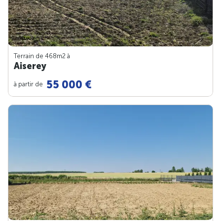
Terrain de 468m
2
à
Aiserey
55 000 €
à partir de