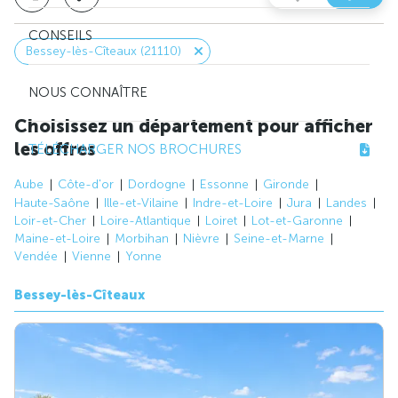
CONSEILS
Bessey-lès-Cîteaux (21110)
NOUS CONNAÎTRE
Choisissez un département pour afficher
les offres
TÉLÉCHARGER NOS BROCHURES
Aube
Côte-d'or
Dordogne
Essonne
Gironde
Haute-Saône
Ille-et-Vilaine
Indre-et-Loire
Jura
Landes
Loir-et-Cher
Loire-Atlantique
Loiret
Lot-et-Garonne
Maine-et-Loire
Morbihan
Nièvre
Seine-et-Marne
Vendée
Vienne
Yonne
Bessey-lès-Cîteaux