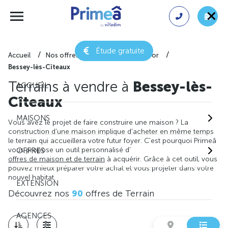
Étude gratuite
Accueil
Nos offres de terrain
Côte-d'or
Bessey-lès-Cîteaux
Terrains à vendre à
Bessey-lès-
ACCUEIL
Cîteaux
MAISONS
Vous avez le projet de faire construire une maison ? La
construction d'une maison implique d'acheter en même temps
le terrain qui accueillera votre futur foyer. C'est pourquoi Primeâ
vous propose un outil personnalisé d'
OFFRES
offres de maison et de terrain
à acquérir. Grâce à cet outil, vous
pouvez mieux préparer votre achat et vous projeter dans votre
nouvel habitat.
EXTENSION
Découvrez nos
90
offres de Terrain
AGENCES