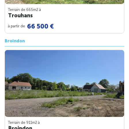
Terrain de 665m
2
à
Trouhans
66 500 €
à partir de
Broindon
Terrain de 911m
2
à
Broindon