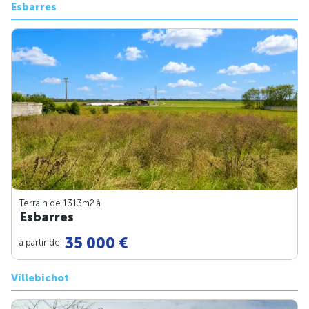
Esbarres
Terrain de 1313m
2
à
Esbarres
35 000 €
à partir de
Villebichot