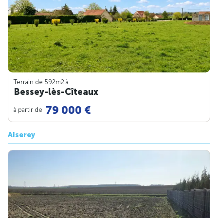
Terrain de 592m
2
à
Bessey-lès-Cîteaux
79 000 €
à partir de
Aiserey