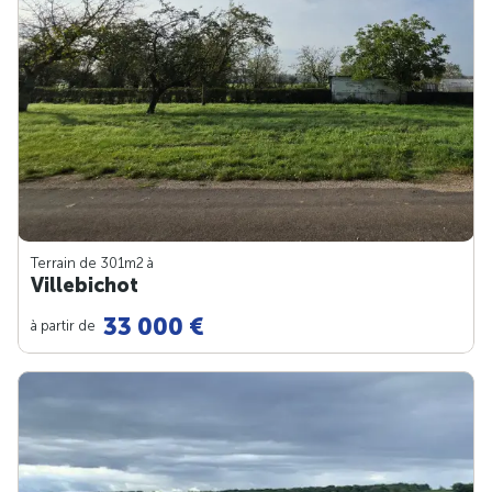
Terrain de 301m
2
à
Villebichot
33 000 €
à partir de