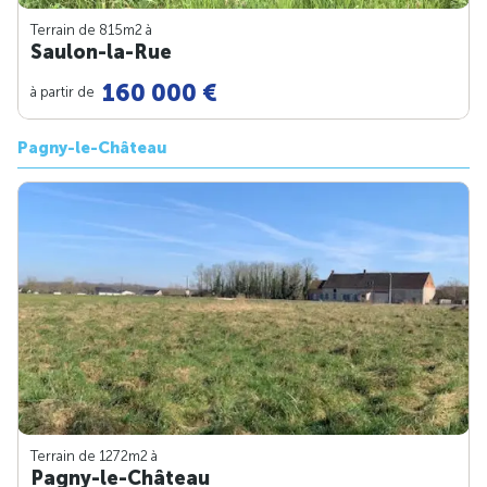
Terrain de 815m
2
à
Saulon-la-Rue
160 000 €
à partir de
Pagny-le-Château
Terrain de 1272m
2
à
Pagny-le-Château