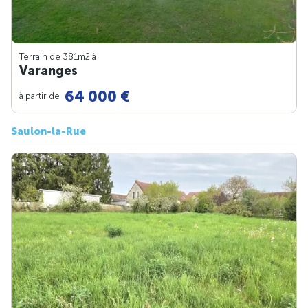
Terrain de 381m
2
à
Varanges
64 000 €
à partir de
Saulon-la-Rue