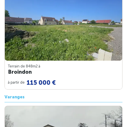
Terrain de 848m
2
à
Broindon
115 000 €
à partir de
Varanges