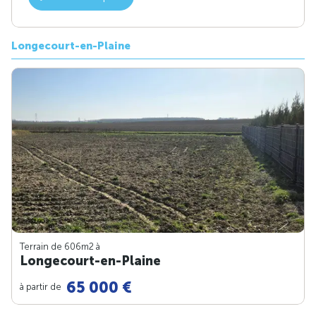
Longecourt-en-Plaine
Terrain de 606m
2
à
Longecourt-en-Plaine
65 000 €
à partir de