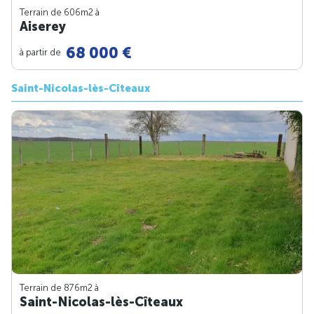
Terrain de 606m
2
à
Aiserey
68 000 €
à partir de
Saint-Nicolas-lès-Cîteaux
Terrain de 876m
2
à
Saint-Nicolas-lès-Cîteaux