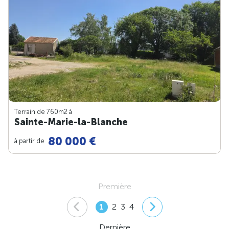
Terrain de 760m
2
à
Sainte-Marie-la-Blanche
80 000 €
à partir de
Première
1
2
3
4
Dernière