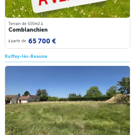
Terrain de 500m
2
à
Comblanchien
65 700 €
à partir de
Ruffey-lès-Beaune