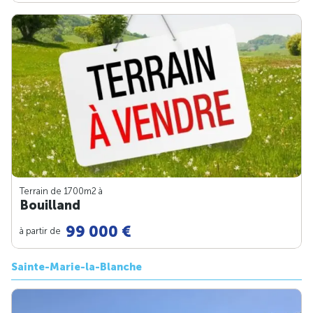
Terrain de 1700m
2
à
Bouilland
99 000 €
à partir de
Sainte-Marie-la-Blanche