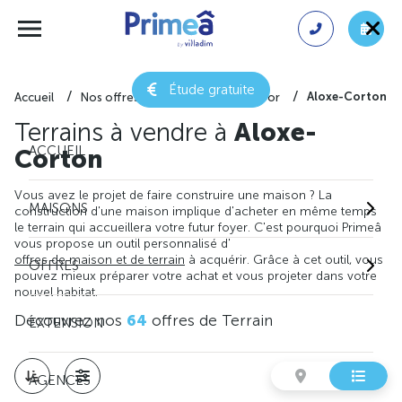
Étude gratuite
Aloxe-Corton
Accueil
Nos offres de terrain
Côte-d'or
Terrains à vendre à
Aloxe-
ACCUEIL
Corton
Vous avez le projet de faire construire une maison ? La
MAISONS
construction d'une maison implique d'acheter en même temps
le terrain qui accueillera votre futur foyer. C'est pourquoi Primeâ
vous propose un outil personnalisé d'
offres de maison et de terrain
à acquérir. Grâce à cet outil, vous
OFFRES
pouvez mieux préparer votre achat et vous projeter dans votre
nouvel habitat.
Découvrez nos
64
offres de Terrain
EXTENSION
AGENCES