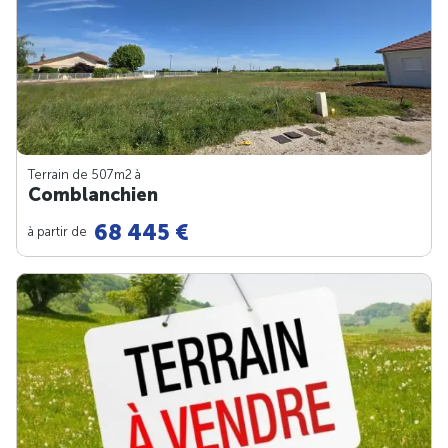
Terrain de 507m
2
à
Comblanchien
68 445 €
à partir de