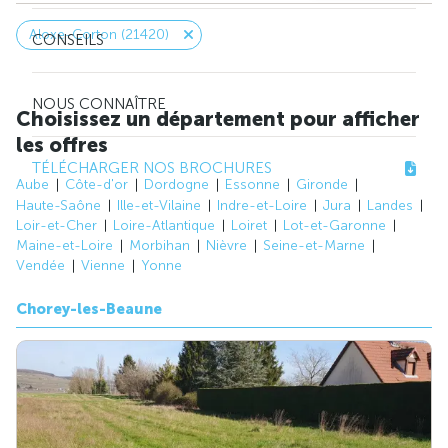
Aloxe-Corton (21420)
CONSEILS
NOUS CONNAÎTRE
Choisissez un département pour afficher
les offres
TÉLÉCHARGER NOS BROCHURES
Aube
Côte-d'or
Dordogne
Essonne
Gironde
Haute-Saône
Ille-et-Vilaine
Indre-et-Loire
Jura
Landes
Loir-et-Cher
Loire-Atlantique
Loiret
Lot-et-Garonne
Maine-et-Loire
Morbihan
Nièvre
Seine-et-Marne
Vendée
Vienne
Yonne
Chorey-les-Beaune