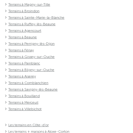
Terrains à Magny-sur-Tille
Terrains à Broindon
Terrains à Sainte-Marie-la-Blanche
Terrains à Ruffey-lès-Beaune
Terrains à Agencourt
Terrains à Beaune
Terrains à Perrigny-lès-Dijon
Terrains à Fénay
Terrains à Gissey-sur-Ouche
Terrains à Painblanc
Terrains à Bligny-sur-Ouche
Terrains à Aiserey
Terrains à Comblanchien
Terrains à Savigny-lès-Beaune
Terrains à Bouilland
Terrains à Merceuil
Terrains à Villebichot
Les terrains en Côte-d'or
Les terrains + maisons à Aloxe-Corton