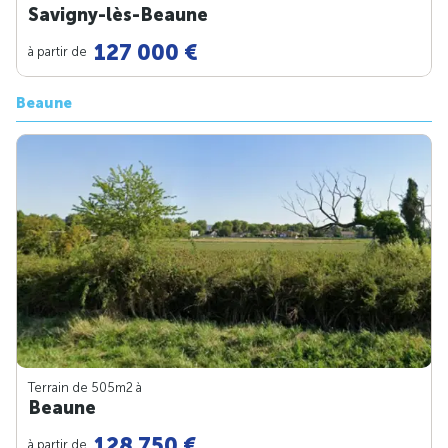
Savigny-lès-Beaune
127 000 €
à partir de
Beaune
Terrain de 505m
2
à
Beaune
128 750 €
à partir de