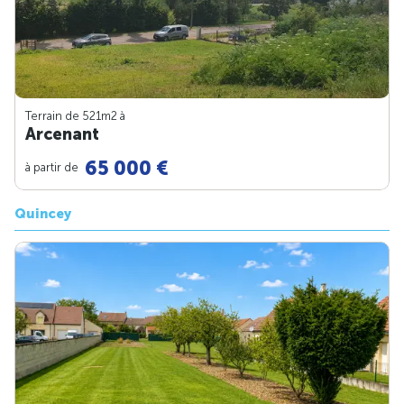
Terrain de 521m
2
à
Arcenant
65 000 €
à partir de
Quincey