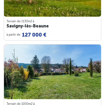
Terrain de 1130m
2
à
Savigny-lès-Beaune
127 000 €
à partir de
Terrain de 1000m
2
à