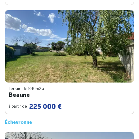
Terrain de 840m
2
à
Beaune
225 000 €
à partir de
Échevronne