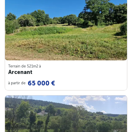
Terrain de 521m
2
à
Arcenant
65 000 €
à partir de