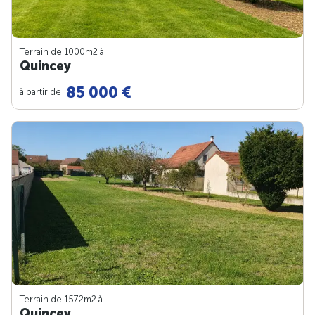
Terrain de 1000m
2
à
Quincey
85 000 €
à partir de
Terrain de 1572m
2
à
Quincey