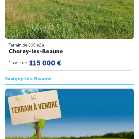
Terrain de 600m
2
à
Chorey-les-Beaune
115 000 €
à partir de
Savigny-lès-Beaune