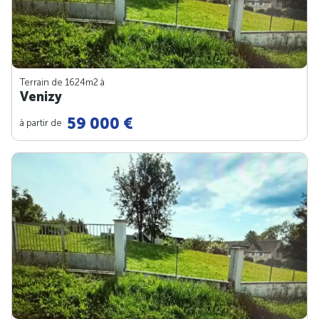
Terrain de 1624m
2
à
Venizy
59 000 €
à partir de