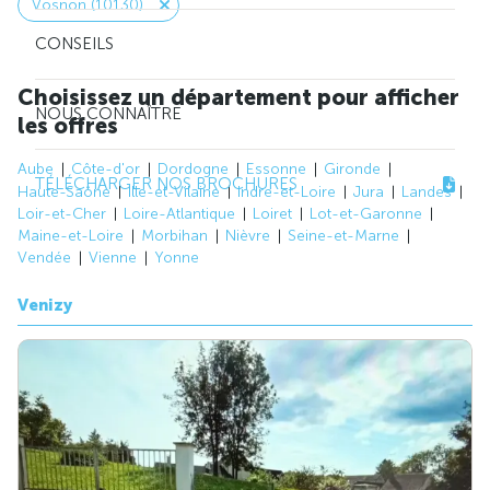
Vosnon (10130)
CONSEILS
Choisissez un département pour afficher
NOUS CONNAÎTRE
les offres
Aube
Côte-d'or
Dordogne
Essonne
Gironde
TÉLÉCHARGER NOS BROCHURES
Haute-Saône
Ille-et-Vilaine
Indre-et-Loire
Jura
Landes
Loir-et-Cher
Loire-Atlantique
Loiret
Lot-et-Garonne
Maine-et-Loire
Morbihan
Nièvre
Seine-et-Marne
Vendée
Vienne
Yonne
Venizy