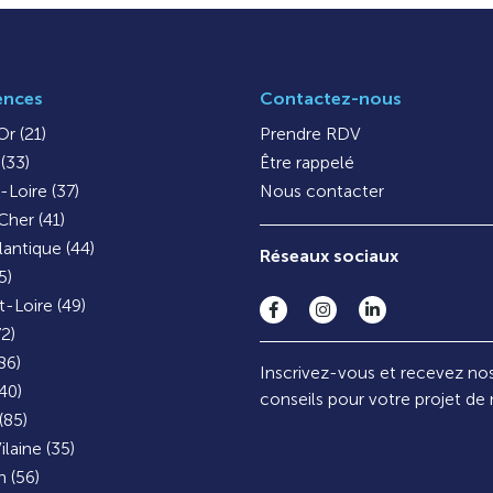
ences
Contactez-nous
r (21)
Prendre RDV
(33)
Être rappelé
-Loire (37)
Nous contacter
Cher (41)
lantique (44)
Réseaux sociaux
5)
-Loire (49)
72)
86)
Inscrivez-vous et recevez no
40)
conseils pour votre projet de
(85)
ilaine (35)
 (56)