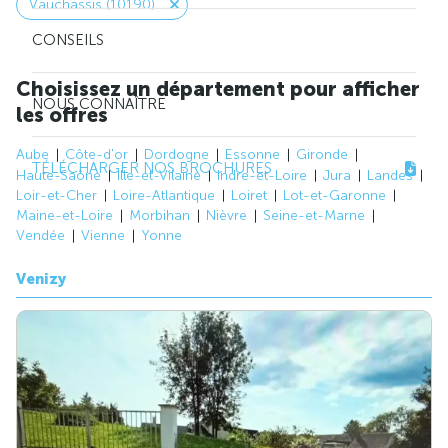
Vauchassis (10190)
CONSEILS
Choisissez un département pour afficher
NOUS CONNAÎTRE
les offres
Aube
Côte-d'or
Dordogne
Essonne
Gironde
TÉLÉCHARGER NOS BROCHURES
Haute-Saône
Ille-et-Vilaine
Indre-et-Loire
Jura
Landes
Loir-et-Cher
Loire-Atlantique
Loiret
Lot-et-Garonne
Maine-et-Loire
Morbihan
Nièvre
Seine-et-Marne
Vendée
Vienne
Yonne
Venizy