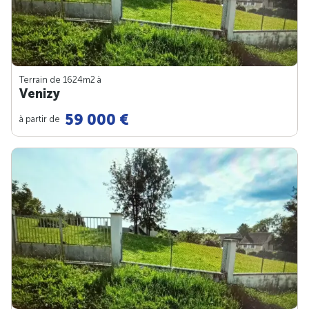
Terrain de 1624m
2
à
Venizy
59 000 €
à partir de