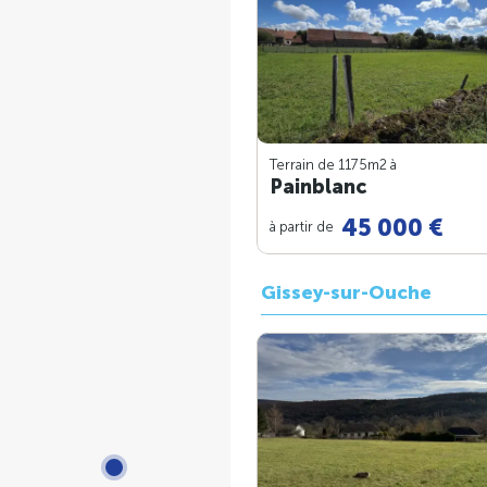
Terrain de 1175m
2
à
Painblanc
45 000 €
à partir de
Gissey-sur-Ouche