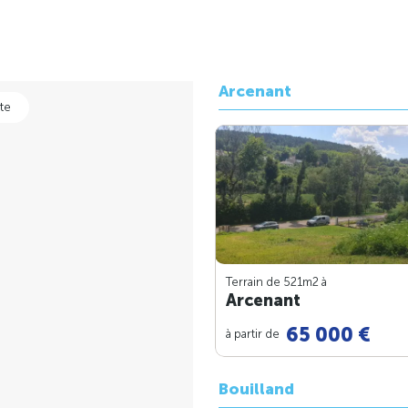
Arcenant
te
Terrain de 521m
2
à
Arcenant
65 000 €
à partir de
Bouilland