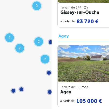
3
Terrain de 644m
2
à
Gissey-sur-Ouche
83 720 €
à partir de
Agey
2
2
2
2
Terrain de 950m
2
à
Agey
105 000 €
à partir de