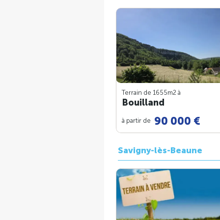
Terrain de 1655m
2
à
Bouilland
90 000 €
à partir de
Savigny-lès-Beaune