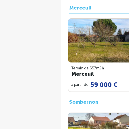
Merceuil
Terrain de 557m
2
à
Merceuil
59 000 €
à partir de
Sombernon