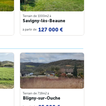
Terrain de 1000m
2
à
Savigny-lès-Beaune
127 000 €
à partir de
Terrain de 718m
2
à
Bligny-sur-Ouche