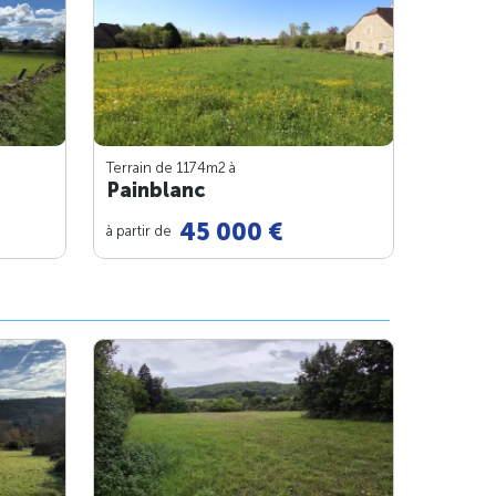
Terrain de 1174m
2
à
Painblanc
45 000 €
à partir de