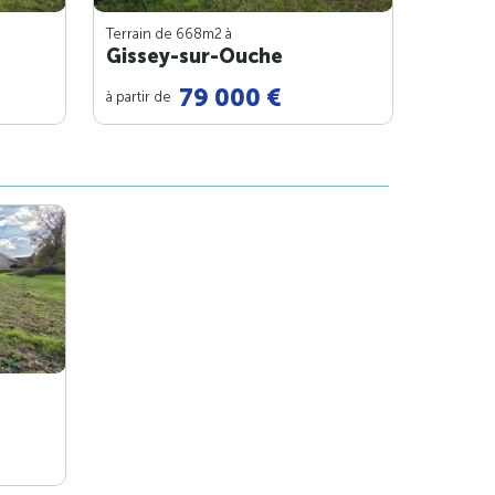
Terrain de 668m
2
à
Gissey-sur-Ouche
79 000 €
à partir de