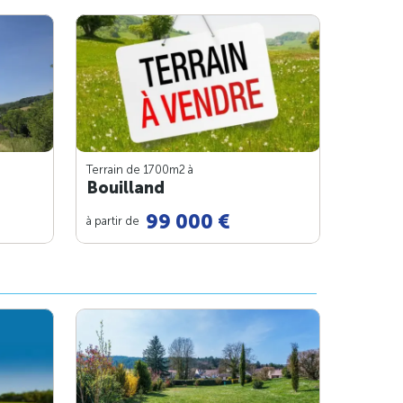
Terrain de 1700m
2
à
Bouilland
99 000 €
à partir de