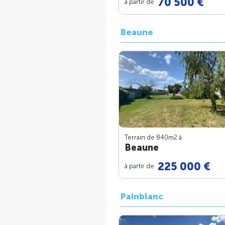
70 500 €
à partir de
Beaune
Terrain de 840m
2
à
Beaune
225 000 €
à partir de
Painblanc