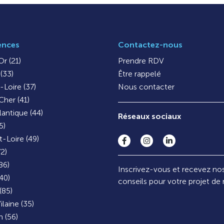
ences
Contactez-nous
r (21)
Prendre RDV
(33)
Être rappelé
-Loire (37)
Nous contacter
Cher (41)
lantique (44)
Réseaux sociaux
5)
-Loire (49)
72)
86)
Inscrivez-vous et recevez no
40)
conseils pour votre projet de
(85)
ilaine (35)
 (56)