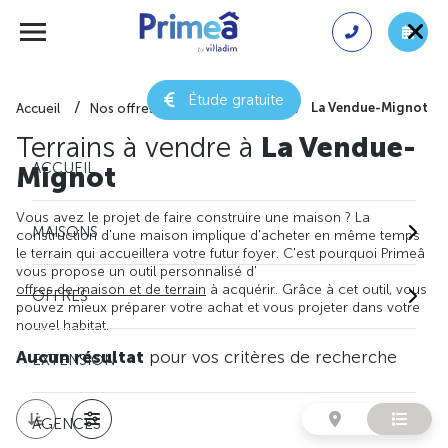
Étude gratuite
La Vendue-Mignot
Accueil
Nos offres de terrain
Aube
Terrains à vendre à
La Vendue-
ACCUEIL
Mignot
Vous avez le projet de faire construire une maison ? La
MAISONS
construction d'une maison implique d'acheter en même temps
le terrain qui accueillera votre futur foyer. C'est pourquoi Primeâ
vous propose un outil personnalisé d'
offres de maison et de terrain
à acquérir. Grâce à cet outil, vous
OFFRES
pouvez mieux préparer votre achat et vous projeter dans votre
nouvel habitat.
Aucun résultat
pour vos critères de recherche
EXTENSION
AGENCES