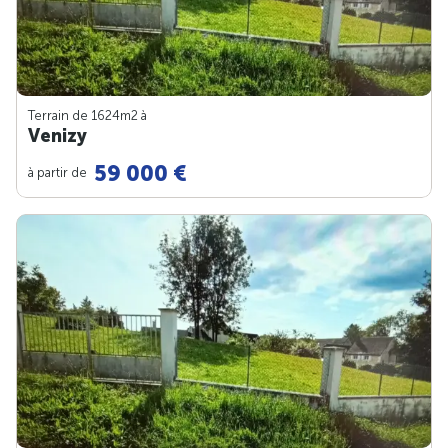
Terrain de 1624m
2
à
Venizy
59 000 €
à partir de