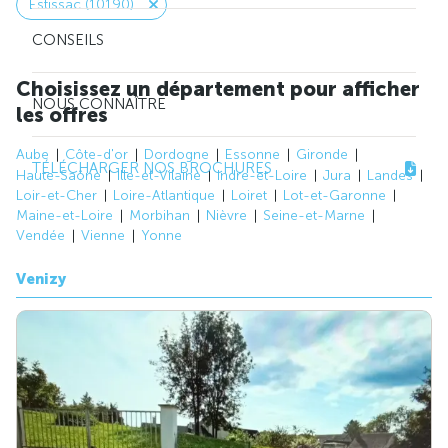
Estissac (10190)
CONSEILS
Choisissez un département pour afficher
NOUS CONNAÎTRE
les offres
Aube
Côte-d'or
Dordogne
Essonne
Gironde
TÉLÉCHARGER NOS BROCHURES
Haute-Saône
Ille-et-Vilaine
Indre-et-Loire
Jura
Landes
Loir-et-Cher
Loire-Atlantique
Loiret
Lot-et-Garonne
Maine-et-Loire
Morbihan
Nièvre
Seine-et-Marne
Vendée
Vienne
Yonne
Venizy