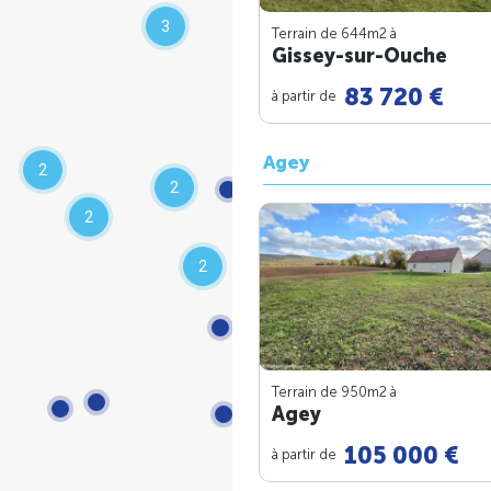
3
Terrain de 644m
2
à
Gissey-sur-Ouche
83 720 €
à partir de
Agey
2
2
2
2
Terrain de 950m
2
à
Agey
105 000 €
à partir de