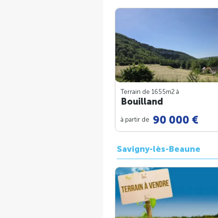
Terrain de 1655m
2
à
Bouilland
90 000 €
à partir de
Savigny-lès-Beaune