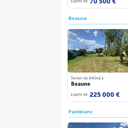
70 500 €
à partir de
Beaune
Terrain de 840m
2
à
Beaune
225 000 €
à partir de
Painblanc