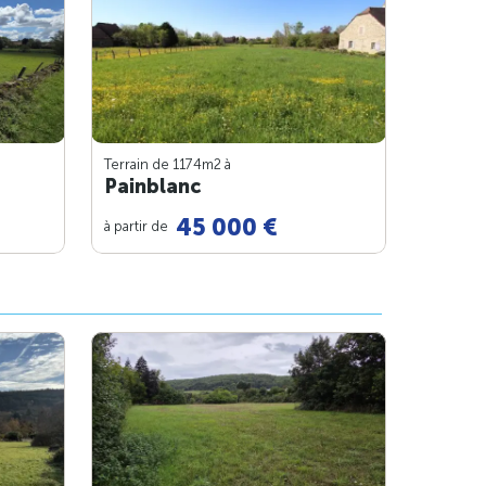
Terrain de 1174m
2
à
Painblanc
45 000 €
à partir de