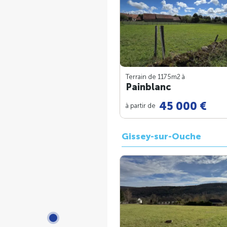
Terrain de 1175m
2
à
Painblanc
45 000 €
à partir de
Gissey-sur-Ouche