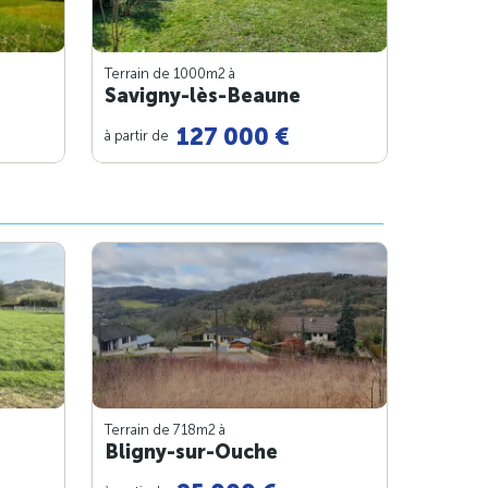
Terrain de 1000m
2
à
Savigny-lès-Beaune
127 000 €
à partir de
Terrain de 718m
2
à
Bligny-sur-Ouche