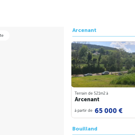
Arcenant
te
Terrain de 521m
2
à
Arcenant
65 000 €
à partir de
Bouilland