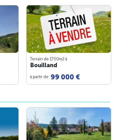
Terrain de 1700m
2
à
Bouilland
99 000 €
à partir de