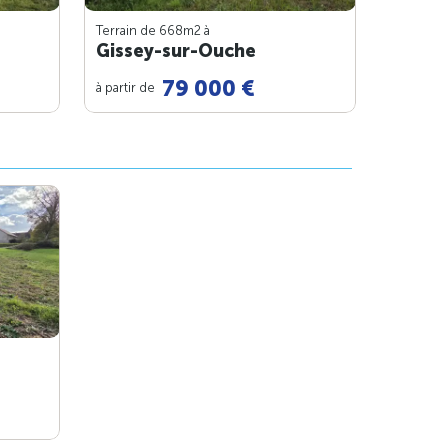
Terrain de 668m
2
à
Gissey-sur-Ouche
79 000 €
à partir de