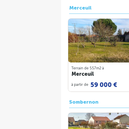
Merceuil
Terrain de 557m
2
à
Merceuil
59 000 €
à partir de
Sombernon