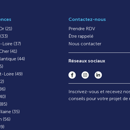
ences
Contactez-nous
r (21)
Prendre RDV
(33)
Être rappelé
-Loire (37)
Nous contacter
Cher (41)
lantique (44)
Réseaux sociaux
5)
-Loire (49)
72)
86)
Inscrivez-vous et recevez no
40)
conseils pour votre projet de
(85)
ilaine (35)
 (56)
9)