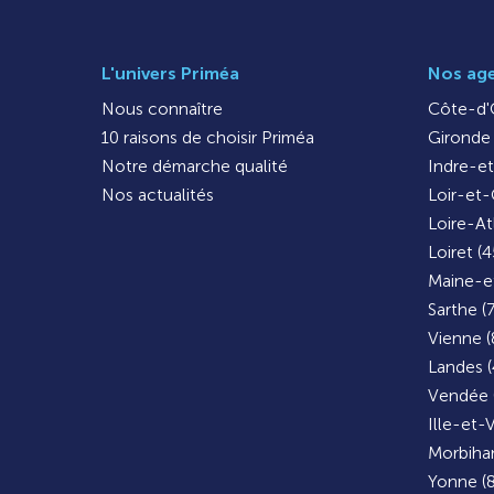
L'univers Priméa
Nos ag
Nous connaître
Côte-d'O
10 raisons de choisir Priméa
Gironde 
Notre démarche qualité
Indre-et
Nos actualités
Loir-et-
Loire-At
Loiret (4
Maine-et
Sarthe (
Vienne (
Landes (
Vendée 
Ille-et-V
Morbihan
Yonne (8