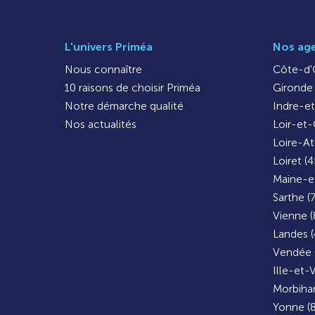
L'univers Priméa
Nos ag
Nous connaître
Côte-d'O
10 raisons de choisir Priméa
Gironde 
Notre démarche qualité
Indre-et
Nos actualités
Loir-et-
Loire-At
Loiret (4
Maine-et
Sarthe (
Vienne (
Landes (
Vendée 
Ille-et-V
Morbihan
Yonne (8