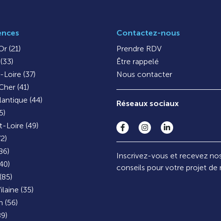
ences
Contactez-nous
r (21)
Prendre RDV
(33)
Être rappelé
-Loire (37)
Nous contacter
Cher (41)
lantique (44)
Réseaux sociaux
5)
-Loire (49)
72)
86)
Inscrivez-vous et recevez no
40)
conseils pour votre projet de
(85)
ilaine (35)
 (56)
9)